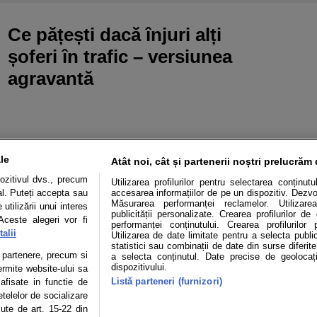
Ce pățești dacă înjuri alți
șoferi în trafic – versiunea
agravantă
le
Atât noi, cât și partenerii noștri prelucrăm 
ozitivul dvs., precum
Utilizarea profilurilor pentru selectarea conținut
al. Puteți accepta sau
accesarea informațiilor de pe un dispozitiv. Dezvol
Măsurarea performanței reclamelor. Utilizarea
utilizării unui interes
publicității personalizate. Crearea profilurilor d
Aceste alegeri vor fi
performanței conținutului. Crearea profilurilor 
alii
Utilizarea de date limitate pentru a selecta public
statistici sau combinații de date din surse diferite
Mașini electrice
Utile
Video
Podcast cu Prior
te partenere, precum si
a selecta conținutul. Date precise de geolocați
dispozitivului.
ermite website-ului sa
Listă parteneri (furnizori)
confidentialitate
Politica de cookies
Echipa editorială
 afisate in functie de
etelelor de socializare
zute de art. 15-22 din