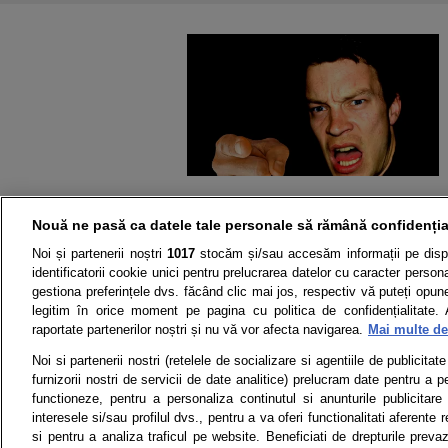
Nouă ne pasă ca datele tale personale să rămână confidenția
Noi și partenerii noștri
1017
stocăm și/sau accesăm informații pe disp
identificatorii cookie unici pentru prelucrarea datelor cu caracter person
gestiona preferințele dvs. făcând clic mai jos, respectiv vă puteți opune 
legitim în orice moment pe pagina cu politica de confidențialitate. 
raportate partenerilor noștri și nu vă vor afecta navigarea.
Mai multe det
Știri
Test drive
Noi si partenerii nostri (retelele de socializare si agentiile de publicita
furnizorii nostri de servicii de date analitice) prelucram date pentru a p
Termeni si conditii
Politica de 
functioneze, pentru a personaliza continutul si anunturile publicitare
interesele si/sau profilul dvs., pentru a va oferi functionalitati aferente r
si pentru a analiza traficul pe website. Beneficiati de drepturile preva