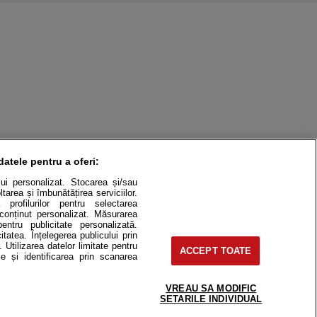
datele pentru a oferi:
ului personalizat. Stocarea și/sau
tarea și îmbunătățirea serviciilor.
 profilurilor pentru selectarea
e conținut personalizat. Măsurarea
pentru publicitate personalizată.
itatea. Înțelegerea publicului prin
. Utilizarea datelor limitate pentru
ACCEPT TOATE
itate
Cât costă?
e și identificarea prin scanarea
Contact
Modifică Setările
VREAU SA MODIFIC
SETARILE INDIVIDUAL