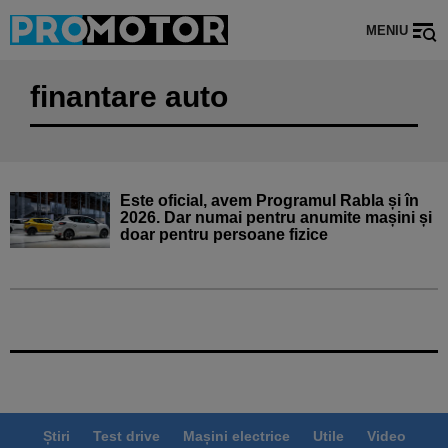
MENIU
finantare auto
Este oficial, avem Programul Rabla și în
2026. Dar numai pentru anumite mașini și
doar pentru persoane fizice
Știri
Test drive
Mașini electrice
Utile
Video