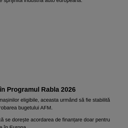
e sprijinită industria auto europeană.
e în Programul Rabla 2026
așinilor eligibile, aceasta urmând să fie stabilită
probarea bugetului AFM.
 că se dorește acordarea de finanțare doar pentru
e în Europa.