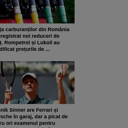
ța carburanților din România
nregistrat noi reduceri de
ț. Rompetrol și Lukoil au
ificat prețurile de ...
nik Sinner are Ferrari și
sche în garaj, dar a picat de
ru ori examenul pentru