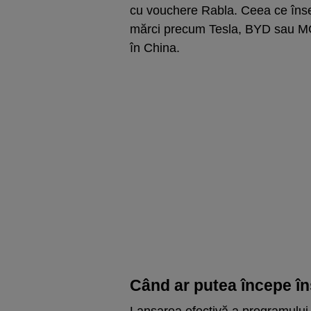
cu vouchere Rabla. Ceea ce însea
mărci precum Tesla, BYD sau MG,
în China.
Când ar putea începe îns
Lansarea efectivă a programului