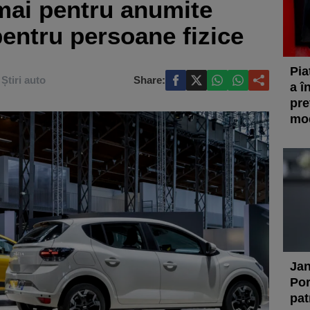
mai pentru anumite
pentru persoane fizice
Pia
Știri auto
Share:
a î
pre
mod
Jan
Por
pat