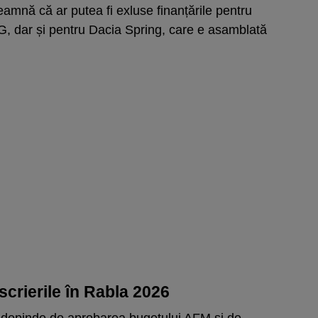
mnă că ar putea fi exluse finanțările pentru
 dar și pentru Dacia Spring, care e asamblată
crierile în Rabla 2026
 depinde de aprobarea bugetului AFM și de