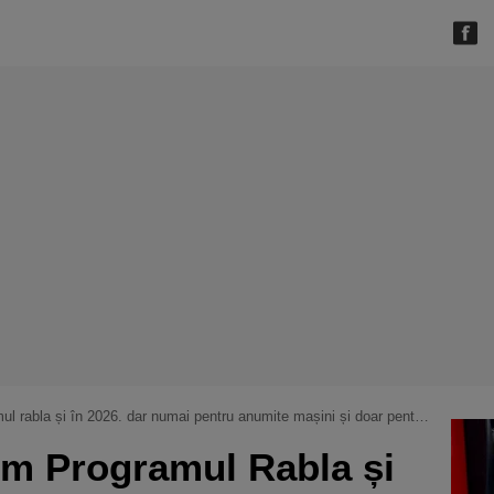
bla și în 2026. dar numai pentru anumite mașini și doar pentru persoane fizice
vem Programul Rabla și