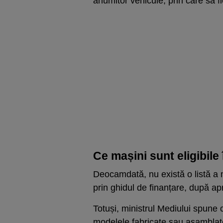
anumitor vehicule, prin care să fi
Ce mașini sunt eligibil
Deocamdată, nu există o listă a m
prin ghidul de finanțare, după a
Totuși, ministrul Mediului spune
modelele fabricate sau asamblat