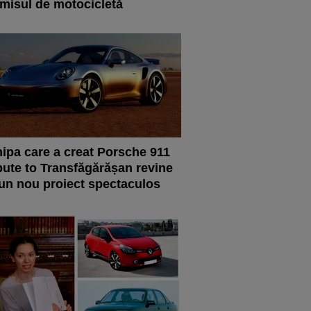
misul de motocicletă
ipa care a creat Porsche 911
bute to Transfăgărășan revine
un nou proiect spectaculos