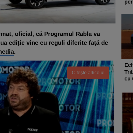
per
rmat, oficial, că Programul Rabla va
ua ediție vine cu reguli diferite față de
edia
.
Ech
Tri
Citește articolul
cu 