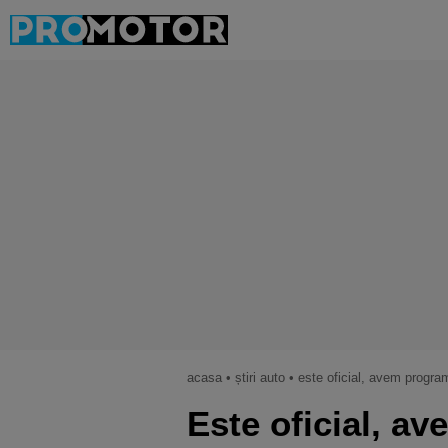
acasa
•
știri auto
•
este oficial, avem programul ra
Este oficial, a