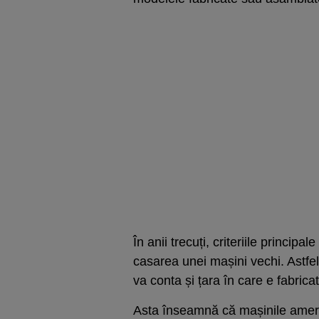
În anii trecuți, criteriile principal
casarea unei mașini vechi. Astfe
va conta și țara în care e fabric
Asta înseamnă că mașinile americ