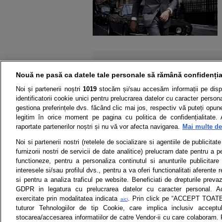
Nouă ne pasă ca datele tale personale să rămână confidenția
Noi și partenerii noștri
1019
stocăm și/sau accesăm informații pe disp
identificatorii cookie unici pentru prelucrarea datelor cu caracter person
gestiona preferințele dvs. făcând clic mai jos, respectiv vă puteți opune 
legitim în orice moment pe pagina cu politica de confidențialitate. 
raportate partenerilor noștri și nu vă vor afecta navigarea.
Mai multe det
Noi si partenerii nostri (retelele de socializare si agentiile de publicita
Știri
Test drive
furnizorii nostri de servicii de date analitice) prelucram date pentru a p
functioneze, pentru a personaliza continutul si anunturile publicitare
Termeni si conditii
Politica de 
interesele si/sau profilul dvs., pentru a va oferi functionalitati aferente r
si pentru a analiza traficul pe website. Beneficiati de drepturile preva
GDPR in legatura cu prelucrarea datelor cu caracter personal. Ac
exercitate prin modalitatea indicata
. Prin click pe “ACCEPT TOATE”
aici
tuturor Tehnologiilor de tip Cookie, care implica inclusiv acceptu
Toate drepturile rezervate | Citarea 
monitorizare) nu poate
stocarea/accesarea informatiilor de catre Vendor-ii cu care colaboram.