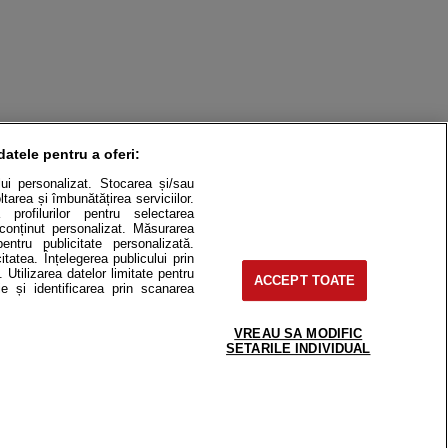
datele pentru a oferi:
ului personalizat. Stocarea și/sau
tarea și îmbunătățirea serviciilor.
 profilurilor pentru selectarea
e conținut personalizat. Măsurarea
pentru publicitate personalizată.
itatea. Înțelegerea publicului prin
. Utilizarea datelor limitate pentru
ACCEPT TOATE
e și identificarea prin scanarea
itate
Cât costă?
Contact
Modifică Setările
VREAU SA MODIFIC
SETARILE INDIVIDUAL
e-uri, instituţii mass-media, firme de
or fără acordul nostru.