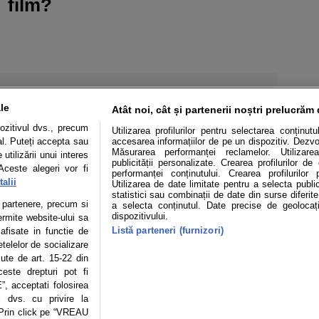
film?
le
Atât noi, cât și partenerii noștri prelucrăm 
ozitivul dvs., precum
Utilizarea profilurilor pentru selectarea conținut
al. Puteți accepta sau
accesarea informațiilor de pe un dispozitiv. Dezvol
Măsurarea performanței reclamelor. Utilizarea
utilizării unui interes
publicității personalizate. Crearea profilurilor d
Aceste alegeri vor fi
performanței conținutului. Crearea profilurilor 
alii
Utilizarea de date limitate pentru a selecta public
statistici sau combinații de date din surse diferite
te partenere, precum si
a selecta conținutul. Date precise de geolocați
Mașini electrice
Utile
Video
Podcast cu Prior
dispozitivului.
ermite website-ului sa
Listă parteneri (furnizori)
 afisate in functie de
confidentialitate
Politica de cookies
Echipa editorială
etelelor de socializare
zute de art. 15-22 din
este drepturi pot fi
, acceptati folosirea
l dvs. cu privire la
se poate face în limita a 250 de semne. Nicio instituţie sau persoană (sit
 reproduce integral scrierile publicistice purtătoare de Drepturi de Aut
 Prin click pe “VREAU