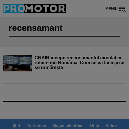
MENIU
recensamant
CNAIR începe recensământul circulației
rutiere din România. Cum se va face și ce
se urmărește
Știri
Test drive
Mașini electrice
Utile
Video