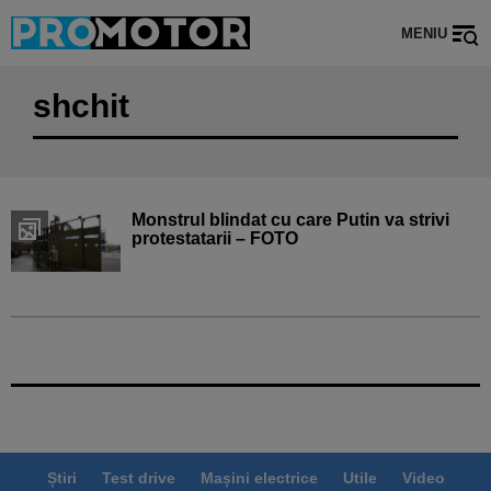
MENIU
shchit
Monstrul blindat cu care Putin va strivi
protestatarii – FOTO
Știri
Test drive
Mașini electrice
Utile
Video