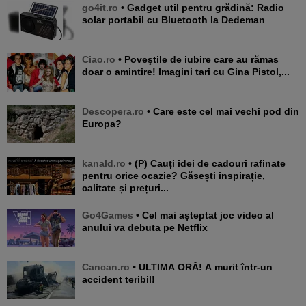
go4it.ro
• Gadget util pentru grădină: Radio
solar portabil cu Bluetooth la Dedeman
Ciao.ro
• Poveştile de iubire care au rămas
doar o amintire! Imagini tari cu Gina Pistol,...
Descopera.ro
• Care este cel mai vechi pod din
Europa?
kanald.ro
• (P) Cauți idei de cadouri rafinate
pentru orice ocazie? Găsești inspirație,
calitate și prețuri...
Go4Games
• Cel mai așteptat joc video al
anului va debuta pe Netflix
Cancan.ro
• ULTIMA ORĂ! A murit într-un
accident teribil!