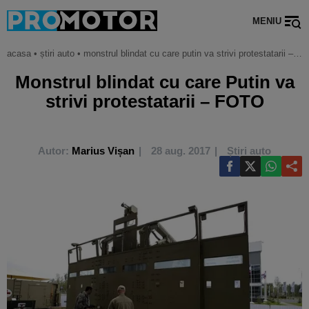
MENIU
acasa
•
știri auto
•
monstrul blindat cu care putin va strivi protestatarii – foto
Monstrul blindat cu care Putin va
strivi protestatarii – FOTO
Autor:
Marius Vișan
28 aug. 2017
Știri auto