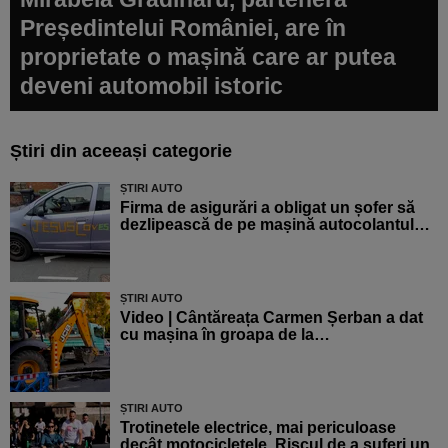
Președintelui României, are în
proprietate o mașină care ar putea
deveni automobil istoric
Știri din aceeași categorie
ȘTIRI AUTO
Firma de asigurări a obligat un șofer să
dezlipească de pe mașină autocolantul…
ȘTIRI AUTO
Video | Cântăreața Carmen Șerban a dat
cu mașina în groapa de la…
ȘTIRI AUTO
Trotinetele electrice, mai periculoase
decât motocicletele. Riscul de a suferi un