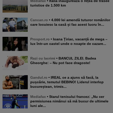
Mediafax
• Italia inaugurează o rețea de trasee
turistice de 1.500 km
Cancan.ro
• 4.000 lei amendă tuturor românilor
care locuiesc la casă și fac acest lucru în...
Prosport.ro
• Ioana Țiriac, vacanță de mega –
lux într-un castel unde o noapte de cazare...
Razi cu lacrimi
• BANCUL ZILEI. Badea
Gheorghe: – Nu pot face dragoste!
Gandul.ro
• IREAL ce a ajuns să facă, la
pușcărie, temutul BEBINO! Liderul interlop
bucureștean, trimis...
Mediafax
• Starul tenisului francez: „Nu cer
permisiunea nimănui să mă bucur de ultimele
luni ale...