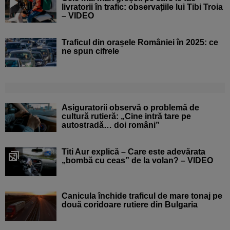
livratorii în trafic: observațiile lui Tibi Troia
– VIDEO
Traficul din orașele României în 2025: ce
ne spun cifrele
Asiguratorii observă o problemă de
cultură rutieră: „Cine intră tare pe
autostradă… doi români”
Titi Aur explică – Care este adevărata
„bombă cu ceas” de la volan? – VIDEO
Canicula închide traficul de mare tonaj pe
două coridoare rutiere din Bulgaria