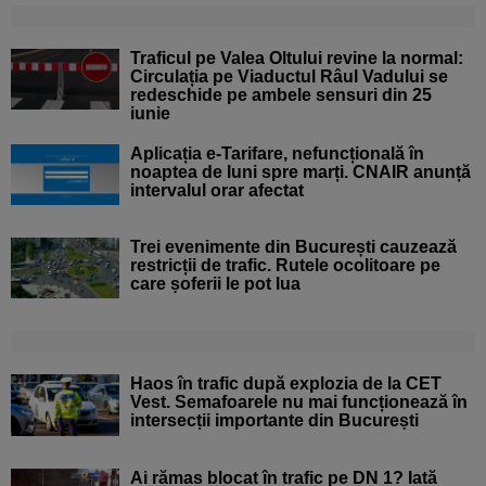
Traficul pe Valea Oltului revine la normal:
Circulația pe Viaductul Râul Vadului se
redeschide pe ambele sensuri din 25
iunie
Aplicația e-Tarifare, nefuncțională în
noaptea de luni spre marți. CNAIR anunță
intervalul orar afectat
Trei evenimente din București cauzează
restricții de trafic. Rutele ocolitoare pe
care șoferii le pot lua
Haos în trafic după explozia de la CET
Vest. Semafoarele nu mai funcționează în
intersecții importante din București
Ai rămas blocat în trafic pe DN 1? Iată