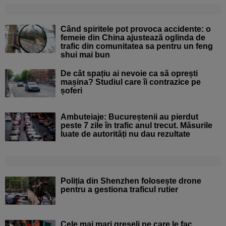
Când spiritele pot provoca accidente: o
femeie din China ajustează oglinda de
trafic din comunitatea sa pentru un feng
shui mai bun
De cât spațiu ai nevoie ca să oprești
mașina? Studiul care îi contrazice pe
șoferi
Ambuteiaje: Bucureștenii au pierdut
peste 7 zile în trafic anul trecut. Măsurile
luate de autorități nu dau rezultate
Poliția din Shenzhen folosește drone
pentru a gestiona traficul rutier
Cele mai mari greșeli pe care le fac