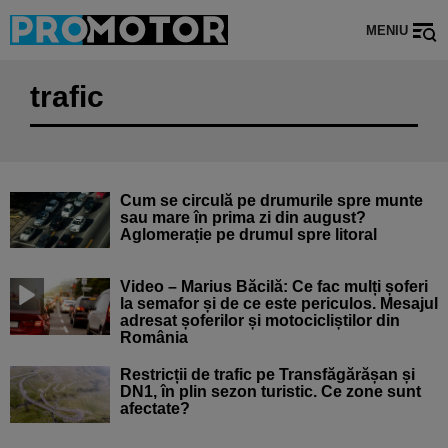
MENIU
trafic
Cum se circulă pe drumurile spre munte
sau mare în prima zi din august?
Aglomerație pe drumul spre litoral
Video – Marius Băcilă: Ce fac mulți șoferi
la semafor și de ce este periculos. Mesajul
adresat șoferilor și motocicliștilor din
România
Restricții de trafic pe Transfăgărășan și
DN1, în plin sezon turistic. Ce zone sunt
afectate?