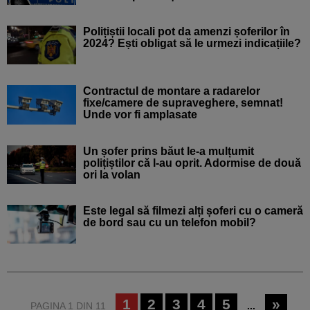
Polițiștii locali pot da amenzi șoferilor în
2024? Ești obligat să le urmezi indicațiile?
Contractul de montare a radarelor
fixe/camere de supraveghere, semnat!
Unde vor fi amplasate
Un șofer prins băut le-a mulțumit
polițiștilor că l-au oprit. Adormise de două
ori la volan
Este legal să filmezi alți șoferi cu o cameră
de bord sau cu un telefon mobil?
1
2
3
4
5
»
PAGINA 1 DIN 11
...