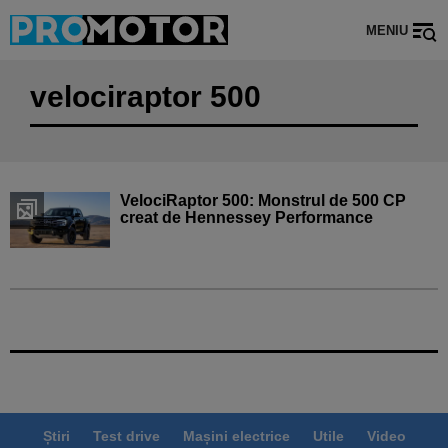
MENIU
velociraptor 500
VelociRaptor 500: Monstrul de 500 CP
creat de Hennessey Performance
Știri
Test drive
Mașini electrice
Utile
Video