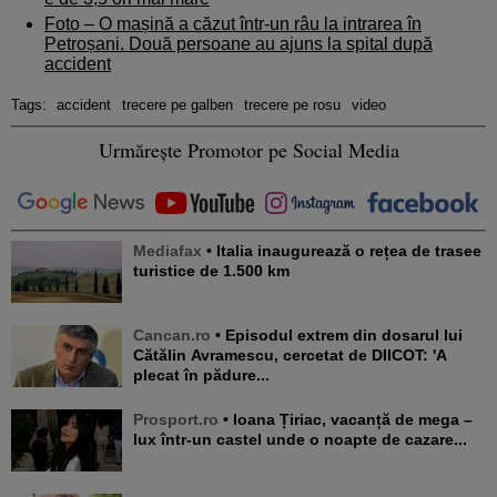
Foto – O mașină a căzut într-un râu la intrarea în
Petroșani. Două persoane au ajuns la spital după
accident
Tags:
accident
trecere pe galben
trecere pe rosu
video
Urmărește Promotor pe Social Media
Mediafax
• Italia inaugurează o rețea de trasee
turistice de 1.500 km
Cancan.ro
• Episodul extrem din dosarul lui
Cătălin Avramescu, cercetat de DIICOT: 'A
plecat în pădure...
Prosport.ro
• Ioana Țiriac, vacanță de mega –
lux într-un castel unde o noapte de cazare...