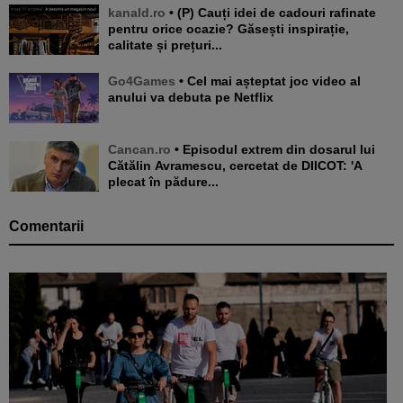
kanald.ro
• (P) Cauți idei de cadouri rafinate
pentru orice ocazie? Găsești inspirație,
calitate și prețuri...
Go4Games
• Cel mai așteptat joc video al
anului va debuta pe Netflix
Cancan.ro
• Episodul extrem din dosarul lui
Cătălin Avramescu, cercetat de DIICOT: 'A
plecat în pădure...
Comentarii