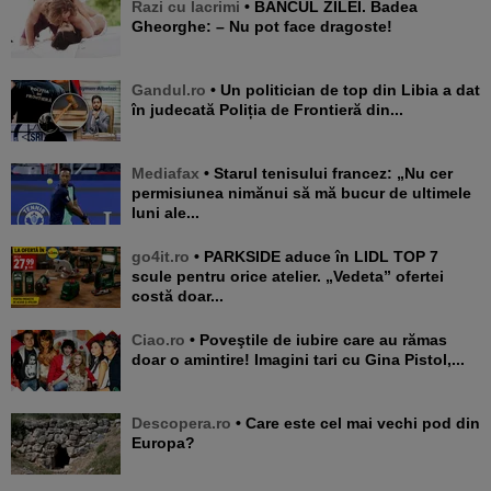
Razi cu lacrimi
• BANCUL ZILEI. Badea
Gheorghe: – Nu pot face dragoste!
Gandul.ro
• Un politician de top din Libia a dat
în judecată Poliția de Frontieră din...
Mediafax
• Starul tenisului francez: „Nu cer
permisiunea nimănui să mă bucur de ultimele
luni ale...
go4it.ro
• PARKSIDE aduce în LIDL TOP 7
scule pentru orice atelier. „Vedeta” ofertei
costă doar...
Ciao.ro
• Poveştile de iubire care au rămas
doar o amintire! Imagini tari cu Gina Pistol,...
Descopera.ro
• Care este cel mai vechi pod din
Europa?