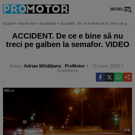
MENIU
acasa
•
masini noi
•
accidente
•
accident. de ce e bine să nu treci pe galben la semafor. video
ACCIDENT. De ce e bine să nu
treci pe galben la semafor. VIDEO
Autor:
Adrian Mihălţianu
,
ProMotor
15 mart. 2013
Accidente