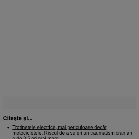
Citește și...
Trotinetele electrice, mai periculoase decât
motocicletele. Riscul de a suferi un traumatism cranian
e de 3,5 ori mai mare