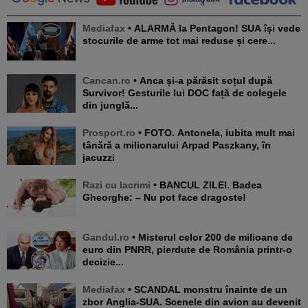
Mediafax
• ALARMĂ la Pentagon! SUA își vede
stocurile de arme tot mai reduse și cere...
Cancan.ro
• Anca și-a părăsit soțul după
Survivor! Gesturile lui DOC față de colegele
din junglă...
Prosport.ro
• FOTO. Antonela, iubita mult mai
tânără a milionarului Arpad Paszkany, în
jacuzzi
Razi cu lacrimi
• BANCUL ZILEI. Badea
Gheorghe: – Nu pot face dragoste!
Gandul.ro
• Misterul celor 200 de milioane de
euro din PNRR, pierdute de România printr-o
decizie...
Mediafax
• SCANDAL monstru înainte de un
zbor Anglia-SUA. Scenele din avion au devenit