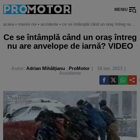
MENIU
acasa
•
masini noi
•
accidente
•
ce se întâmplă când un oraş întreg nu are anvelope de iarnă? video
Ce se întâmplă când un oraş întreg
nu are anvelope de iarnă? VIDEO
Autor:
Adrian Mihălţianu
,
ProMotor
16 ian. 2013
Accidente