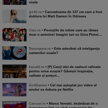
virale
go4it.ro
• Cascadoarea de 137 cm care a fost
dublura lui Matt Damon în Odiseea
Ciao.ro
• Poveştile de iubire care au rămas
doar o amintire! Imagini tari cu Gina Pistol,...
Descopera.ro
• Este adevărat că inteligența
oamenilor scade?
kanald.ro
• (P) Cauți idei de cadouri rafinate
pentru orice ocazie? Găsești inspirație,
calitate și prețuri...
Go4Games
• Cel mai așteptat joc video al
anului va debuta pe Netflix
Cancan.ro
• Marco Verratti, dezbrăcat de o
dansatoare într-un club exclusivist din