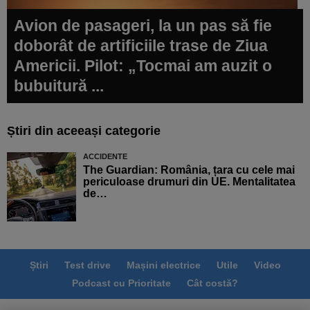
Avion de pasageri, la un pas să fie
doborât de artificiile trase de Ziua
Americii. Pilot: „Tocmai am auzit o
bubuitură ...
Știri din aceeași categorie
ACCIDENTE
The Guardian: România, țara cu cele mai
periculoase drumuri din UE. Mentalitatea
de…
Știri
Test drive
Mașini electrice
Utile
Video
Podcast cu Prioritate
Cât costă?