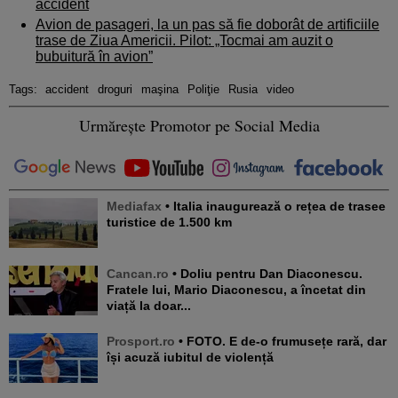
accident
Avion de pasageri, la un pas să fie doborât de artificiile
trase de Ziua Americii. Pilot: „Tocmai am auzit o
bubuitură în avion”
Tags:
accident
droguri
maşina
Poliţie
Rusia
video
Urmărește Promotor pe Social Media
Mediafax
• Italia inaugurează o rețea de trasee
turistice de 1.500 km
Cancan.ro
• Doliu pentru Dan Diaconescu.
Fratele lui, Mario Diaconescu, a încetat din
viață la doar...
Prosport.ro
• FOTO. E de-o frumusețe rară, dar
își acuză iubitul de violență