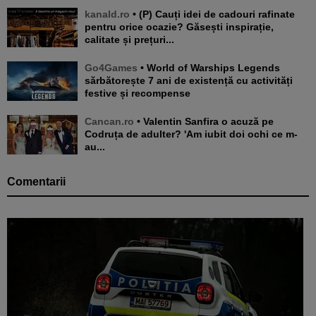
kanald.ro
• (P) Cauți idei de cadouri rafinate
pentru orice ocazie? Găsești inspirație,
calitate și prețuri...
Go4Games
• World of Warships Legends
sărbătorește 7 ani de existență cu activități
festive și recompense
Cancan.ro
• Valentin Sanfira o acuză pe
Codruța de adulter? 'Am iubit doi ochi ce m-
au...
Comentarii