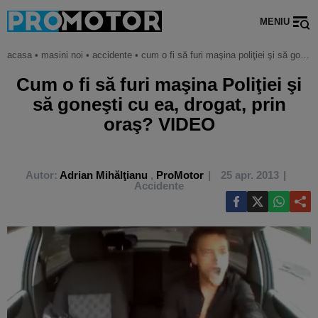
MENIU
acasa
•
masini noi
•
accidente
•
cum o fi să furi maşina poliţiei şi să goneşti cu ea, drogat, prin oraş? video
Cum o fi să furi maşina Poliţiei şi
să goneşti cu ea, drogat, prin
oraş? VIDEO
Autor:
Adrian Mihălţianu
,
ProMotor
25 apr. 2013
Accidente