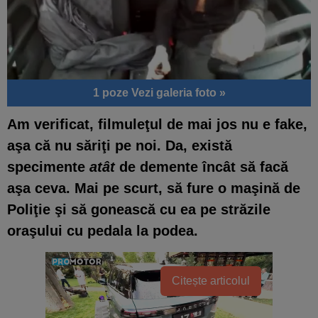
1 poze
Vezi galeria foto »
Am verificat, filmuleţul de mai jos nu e fake,
aşa că nu săriţi pe noi. Da, există
specimente
atât
de demente încât să facă
aşa ceva. Mai pe scurt, să fure o maşină de
Poliţie şi să gonească cu ea pe străzile
oraşului cu pedala la podea.
Citește articolul