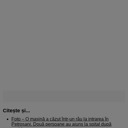
Citește și...
Foto – O mașină a căzut într-un râu la intrarea în
Petroșani. Două persoane au ajuns la spital după