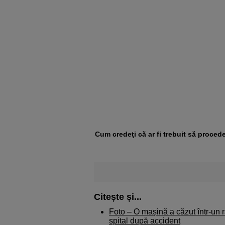
Cum credeţi că ar fi trebuit să proced
Citește și...
Foto – O mașină a căzut într-un 
spital după accident