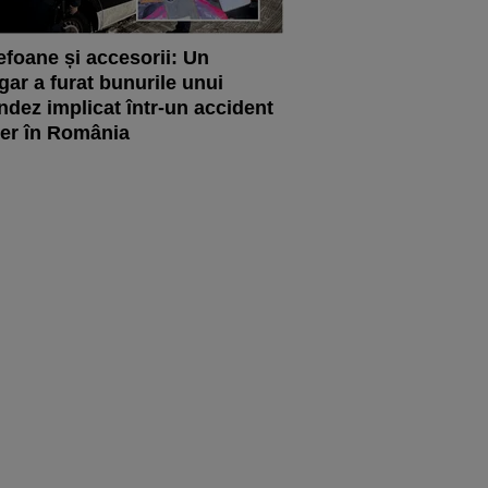
efoane și accesorii: Un
gar a furat bunurile unui
ndez implicat într-un accident
ier în România