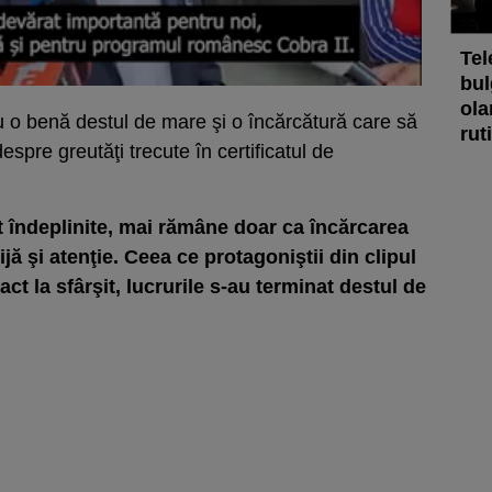
Tel
bul
ola
cu o benă destul de mare şi o încărcătură care să
rut
espre greutăţi trecute în certificatul de
t îndeplinite, mai rămâne doar ca încărcarea
ijă şi atenţie. Ceea ce protagoniştii din clipul
ct la sfârşit, lucrurile s-au terminat destul de