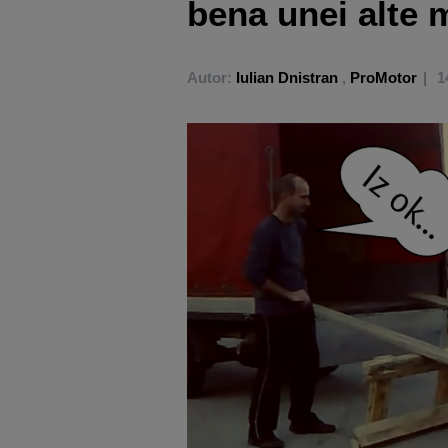
bena unei alte 
Autor:
Iulian Dnistran
,
ProMotor
1