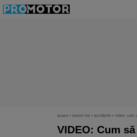
acasa
•
masini noi
•
accidente
•
video: cum s
VIDEO: Cum să 