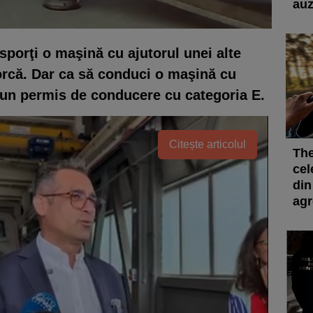
auz
nsporţi o maşină cu ajutorul unei alte
orcă. Dar ca să conduci o maşină cu
un permis de conducere cu categoria E.
Citește articolul
The
cel
din
agr