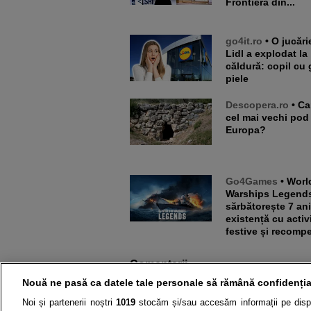
Frontieră din...
go4it.ro
• O jucărie din
Lidl a explodat la
căldură: copil cu 
piele
Descopera.ro
• Care este
cel mai vechi pod
Europa?
Go4Games
• World of
Warships Legend
sărbătorește 7 an
existență cu activi
festive și recomp
Comentarii
Nouă ne pasă ca datele tale personale să rămână confidenția
Noi și partenerii noștri
1019
stocăm și/sau accesăm informații pe disp