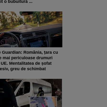
it o bubuitură ...
 Guardian: România, țara cu
e mai periculoase drumuri
 UE. Mentalitatea de șofat
esiv, greu de schimbat