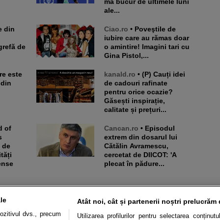
mă bucur de ultimele luni
ale...
Ciao.ro
• Poveştile de
iubire care au rămas doar
grefă de
o amintire! Imagini tari cu
Gina Pistol,...
kanald.ro
• (P) Cauți idei
 din
de cadouri rafinate
pentru orice ocazie?
Găsești inspirație,
calitate și prețuri...
Cancan.ro
• Episodul
s
extrem din dosarul lui
i de
Cătălin Avramescu,
tăți
cercetat de DIICOT: 'A
ense
plecat în pădure...
le
Atât noi, cât și partenerii noștri prelucrăm 
ozitivul dvs., precum
Utilizarea profilurilor pentru selectarea conținut