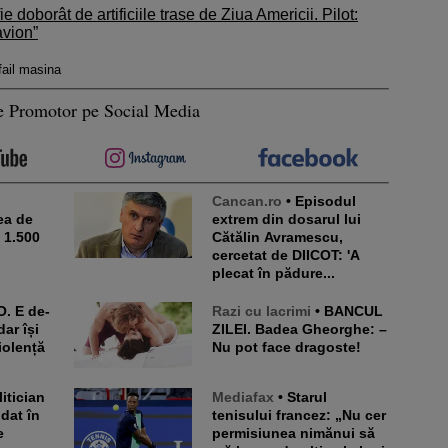
e doborât de artificiile trase de Ziua Americii. Pilot:
avion”
fail masina
e Promotor pe Social Media
Cancan.ro
• Episodul
ea de
extrem din dosarul lui
e 1.500
Cătălin Avramescu,
cercetat de DIICOT: 'A
plecat în pădure...
Razi cu lacrimi
• BANCUL
dar își
ZILEI. Badea Gheorghe: –
iolență
Nu pot face dragoste!
Mediafax
• Starul
 dat în
tenisului francez: „Nu cer
e
permisiunea nimănui să