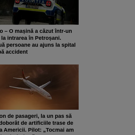
o – O mașină a căzut într-un
 la intrarea în Petroșani.
ă persoane au ajuns la spital
ă accident
on de pasageri, la un pas să
 doborât de artificiile trase de
a Americii. Pilot: „Tocmai am