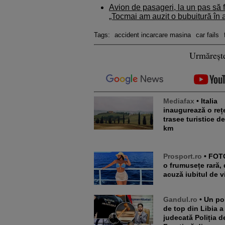
Avion de pasageri, la un pas să fi
„Tocmai am auzit o bubuitură în 
Tags:
accident incarcare masina
car fails
Urmăreșt
Mediafax
• Italia
inaugurează o reț
trasee turistice d
km
Prosport.ro
• FOTO. E de-
o frumusețe rară, 
acuză iubitul de v
Gandul.ro
• Un politician
de top din Libia a
judecată Poliția d