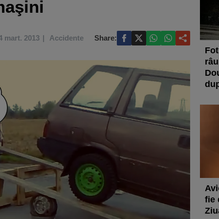
maşini
4 mart. 2013
Accidente
Share:
Fot
râu
Dou
dup
Avi
fie
Ziu