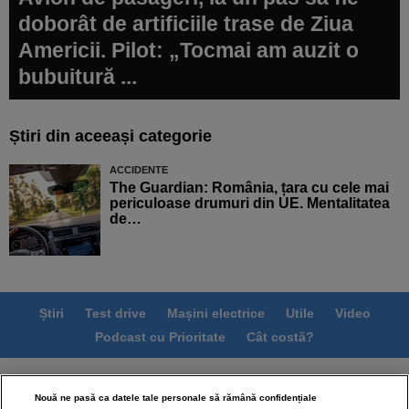
doborât de artificiile trase de Ziua
Americii. Pilot: „Tocmai am auzit o
bubuitură ...
Știri din aceeași categorie
ACCIDENTE
The Guardian: România, țara cu cele mai
periculoase drumuri din UE. Mentalitatea
de…
Știri
Test drive
Mașini electrice
Utile
Video
Podcast cu Prioritate
Cât costă?
Termeni si conditii
Politica de confidentialitate
Nouă ne pasă ca datele tale personale să rămână confidențiale
Politica de cookies
Echipa editorială
Contact