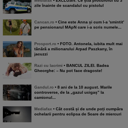
Mediafax
• EXCLUSIV: Ce știa procurorul cu 3
zile înainte de scandalul cu pistolul
Cancan.ro
• Cine este Anna și cum l-a 'smintit'
pe pensionarul MApN care i-a scris numele...
Prosport.ro
• FOTO. Antonela, iubita mult mai
tânără a milionarului Arpad Paszkany, în
jacuzzi
Razi cu lacrimi
• BANCUL ZILEI. Badea
Gheorghe: – Nu pot face dragoste!
Gandul.ro
• 8 ani de la 10 august. Marile
controverse, de la „gazul ucigaș” la
camionul...
Mediafax
• Cât costă și de unde poți cumpăra
ochelarii pentru eclipsa de Soare de miercuri