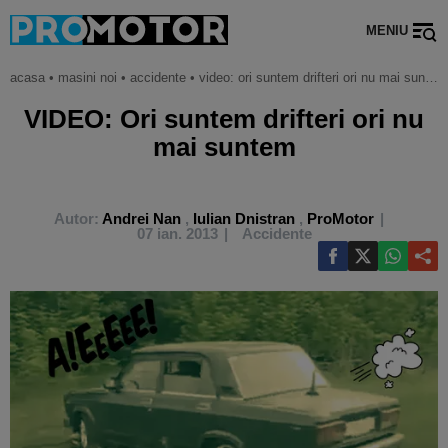
MENIU
acasa
•
masini noi
•
accidente
•
video: ori suntem drifteri ori nu mai suntem
VIDEO: Ori suntem drifteri ori nu
mai suntem
Autor:
Andrei Nan
,
Iulian Dnistran
,
ProMotor
07 ian. 2013
Accidente