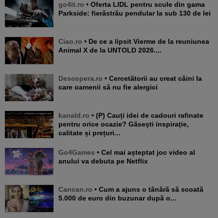
go4it.ro
• Oferta LIDL pentru scule din gama
Parkside: fierăstrău pendular la sub 130 de lei
Ciao.ro
• De ce a lipsit Vierme de la reuniunea
Animal X de la UNTOLD 2026....
Descopera.ro
• Cercetătorii au creat câini la
care oamenii să nu fie alergici
kanald.ro
• (P) Cauți idei de cadouri rafinate
pentru orice ocazie? Găsești inspirație,
calitate și prețuri...
Go4Games
• Cel mai așteptat joc video al
anului va debuta pe Netflix
Cancan.ro
• Cum a ajuns o tânără să scoată
5.000 de euro din buzunar după o...