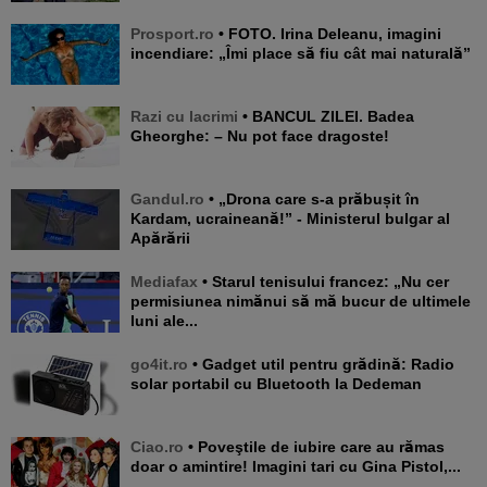
Prosport.ro
• FOTO. Irina Deleanu, imagini
incendiare: „Îmi place să fiu cât mai naturală”
Razi cu lacrimi
• BANCUL ZILEI. Badea
Gheorghe: – Nu pot face dragoste!
Gandul.ro
• „Drona care s-a prăbușit în
Kardam, ucraineană!” - Ministerul bulgar al
Apărării
Mediafax
• Starul tenisului francez: „Nu cer
permisiunea nimănui să mă bucur de ultimele
luni ale...
go4it.ro
• Gadget util pentru grădină: Radio
solar portabil cu Bluetooth la Dedeman
Ciao.ro
• Poveştile de iubire care au rămas
doar o amintire! Imagini tari cu Gina Pistol,...