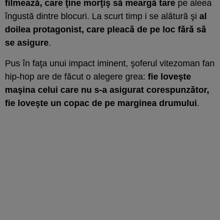
filmează, care ţine morţiş să meargă tare
pe aleea
îngustă dintre blocuri. La scurt timp i se alătură şi
al
doilea protagonist, care pleacă de pe loc fără să
se asigure
.
Pus în faţa unui impact iminent, şoferul vitezoman fan
hip-hop are de făcut o alegere grea:
fie loveşte
maşina celui care nu s-a asigurat corespunzător,
fie loveşte un copac de pe marginea drumului
.