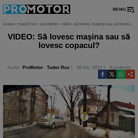
MENIU
acasa
•
masini noi
•
accidente
•
video: să lovesc maşina sau să lovesc copacul?
VIDEO: Să lovesc maşina sau să
lovesc copacul?
Autor:
ProMotor
,
Tudor Rus
06 feb. 2013
Accidente