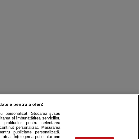
datele pentru a oferi:
ului personalizat. Stocarea și/sau
tarea și îmbunătățirea serviciilor.
 profilurilor pentru selectarea
e conținut personalizat. Măsurarea
pentru publicitate personalizată.
itatea. Înțelegerea publicului prin