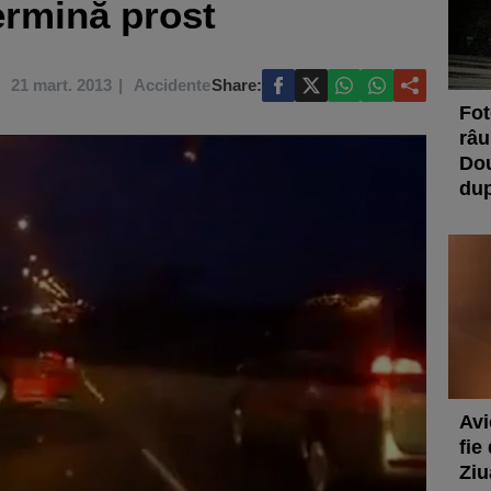
ermină prost
21 mart. 2013
Accidente
Share:
Fot
râu
Dou
dup
Avi
fie
Ziu