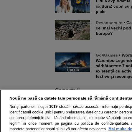
Lidl a explodat la
căldură: copil cu 
piele
Descopera.ro
• Care este
cel mai vechi pod
Europa?
Go4Games
• World of
Warships Legend
sărbătorește 7 an
existență cu activi
festive și recomp
Comentarii
Nouă ne pasă ca datele tale personale să rămână confidenția
Noi și partenerii noștri
1019
stocăm și/sau accesăm informații pe disp
identificatorii cookie unici pentru prelucrarea datelor cu caracter person
Știri din aceeași categorie
gestiona preferințele dvs. făcând clic mai jos, respectiv vă puteți opune 
legitim în orice moment pe pagina cu politica de confidențialitate. 
raportate partenerilor noștri și nu vă vor afecta navigarea.
Mai multe det