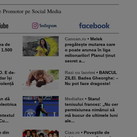
e Promotor pe Social Media
Cancan.ro
• Melek
ea de
pregătește mutarea care
e 1.500
o poate arunca în liga
milionarilor! Planul ținut
secret a...
Razi cu lacrimi
• BANCUL
dar își
ZILEI. Badea Gheorghe: –
iolență
Nu pot face dragoste!
Mediafax
• Starul
lectrica
tenisului francez: „Nu cer
permisiunea nimănui să
ntextul
mă bucur de ultimele luni
Cu...
ale...
Ciao.ro
• Poveştile de