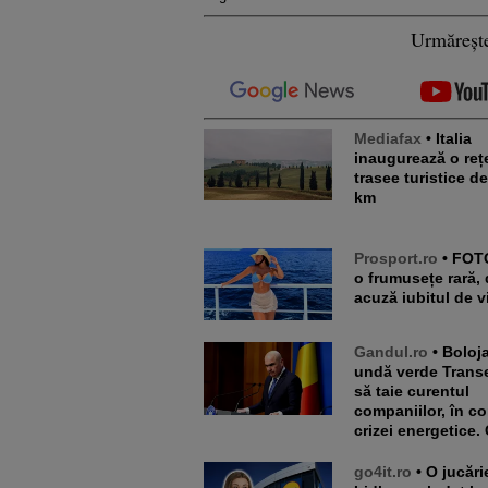
Urmăreșt
Mediafax
• Italia
inaugurează o reț
trasee turistice d
km
Prosport.ro
• FOTO. E de-
o frumusețe rară, 
acuză iubitul de v
Gandul.ro
• Bolojan dă
undă verde Transe
să taie curentul
companiilor, în co
crizei energetice. 
go4it.ro
• O jucărie din