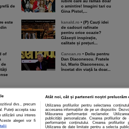
iubire care au rămas doar
grefă de
o amintire! Imagini tari cu
Gina Pistol,...
kanald.ro
• (P) Cauți idei
 din
de cadouri rafinate
pentru orice ocazie?
Găsești inspirație,
calitate și prețuri...
Cancan.ro
• Doliu pentru
s
Dan Diaconescu. Fratele
i de
lui, Mario Diaconescu, a
tăți
încetat din viață la doar...
ense
le
Atât noi, cât și partenerii noștri prelucrăm 
ozitivul dvs., precum
Utilizarea profilurilor pentru selectarea conținut
al. Puteți accepta sau
accesarea informațiilor de pe un dispozitiv. Dezvol
Măsurarea performanței reclamelor. Utilizarea
utilizării unui interes
publicității personalizate. Crearea profilurilor d
Aceste alegeri vor fi
performanței conținutului. Crearea profilurilor 
alii
Utilizarea de date limitate pentru a selecta public