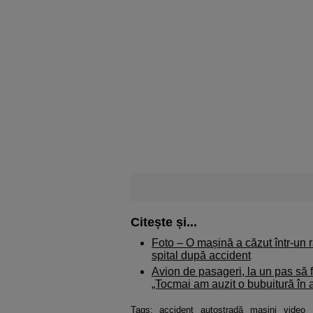
Citește și...
Foto – O mașină a căzut într-un 
spital după accident
Avion de pasageri, la un pas să fi
„Tocmai am auzit o bubuitură în 
Tags:
accident
autostradă
masini
video