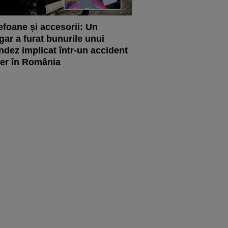
efoane și accesorii: Un
gar a furat bunurile unui
ndez implicat într-un accident
ier în România