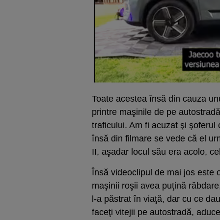
Toate acestea însă din cauza unu
printre maşinile de pe autostradă
traficului. Am fi acuzat şi şoferu
însă din filmare se vede că el 
II, aşadar locul său era acolo, ce
Însă videoclipul de mai jos este 
maşinii roşii avea puţină răbdare
l-a păstrat în viaţă, dar cu ce d
faceţi vitejii pe autostradă, aduc