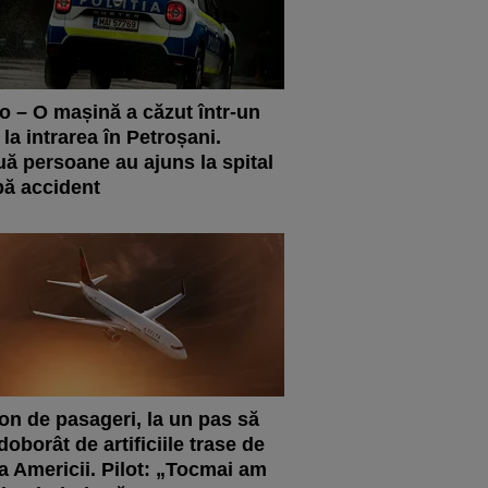
o – O mașină a căzut într-un
 la intrarea în Petroșani.
ă persoane au ajuns la spital
ă accident
on de pasageri, la un pas să
 doborât de artificiile trase de
a Americii. Pilot: „Tocmai am