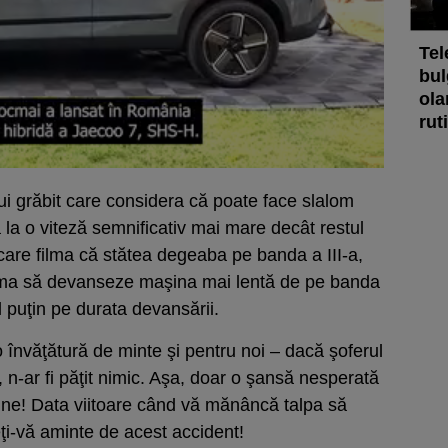
Tel
bul
ola
rut
i grăbit care considera că poate face slalom
 la o viteză semnificativ mai mare decât restul
l care filma că stătea degeaba pe banda a III-a,
urma să devanseze maşina mai lentă de pe banda
l puţin pe durata devansării.
o învăţătură de minte şi pentru noi – dacă şoferul
, n-ar fi păţit nimic. Aşa, doar o şansă nesperată
aune! Data viitoare când vă mănâncă talpa să
eţi-vă aminte de acest accident!