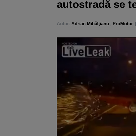
autostradă se t
Autor:
Adrian Mihălţianu
,
ProMotor