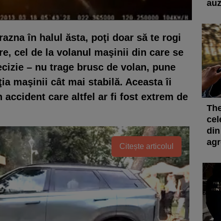
auz
razna în halul ăsta, poţi doar să te rogi
ire, cel de la volanul maşinii din care se
cizie – nu trage brusc de volan, pune
ia maşinii cât mai stabilă. Aceasta îi
n accident care altfel ar fi fost extrem de
The
cel
din
agr
Citește articolul