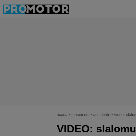
acasa
•
masini noi
•
accidente
•
video: slalo
VIDEO: slalomul