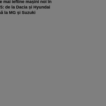
e mai ieftine mașini noi în
5: de la Dacia și Hyundai
ă la MG și Suzuki