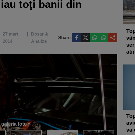
 iau toţi banii din
Top
27 mart.
Dosar &
Share:
vân
2014
Analize
ser
ati
Top
avi
 galeria foto »
va 