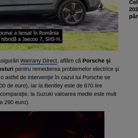
Cel
202
pân
asigurări
Warrany Direct
, aflăm că
Porsche şi
sturi
pentru remedierea problemelor electrice şi
o astfel de intervenţie în cazul lui Porsche se
900 de euro), iar la Bentley este de 670 lire
n comparaţie, la Suzuki valoarea medie este mult
ca 290 euro).