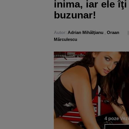
inima, iar ele îţi
buzunar!
Autor:
Adrian Mihălţianu
,
Oraan
Mărculescu
4 poze
Vezi