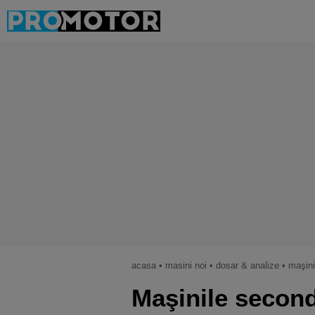
acasa
•
masini noi
•
dosar & analize
•
maşinil
Maşinile second