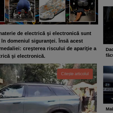
aterie de electrică şi electronică sunt
d în domeniul siguranţei. Însă acest
medaliei: creşterea riscului de apariţie a
Dac
făc
rică şi electronică.
Citește articolul
Mai