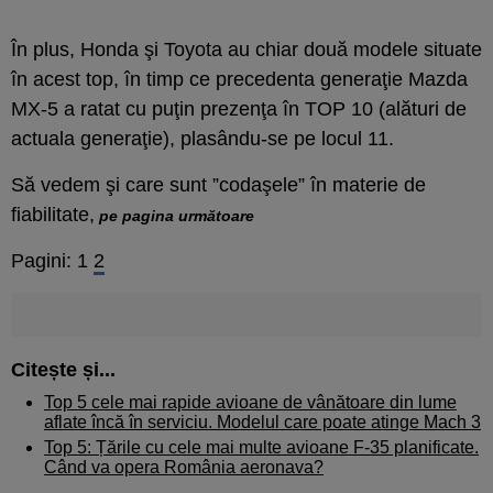
În plus, Honda şi Toyota au chiar două modele situate
în acest top, în timp ce precedenta generaţie Mazda
MX-5 a ratat cu puţin prezenţa în TOP 10 (alături de
actuala generaţie), plasându-se pe locul 11.
Să vedem şi care sunt ”codaşele” în materie de
fiabilitate,
pe pagina următoare
Pagini:
1
2
Citește și...
Top 5 cele mai rapide avioane de vânătoare din lume
aflate încă în serviciu. Modelul care poate atinge Mach 3
Top 5: Țările cu cele mai multe avioane F-35 planificate.
Când va opera România aeronava?