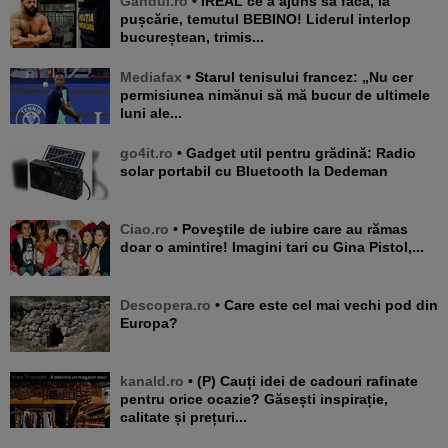
Gandul.ro
• IREAL ce a ajuns să facă, la
pușcărie, temutul BEBINO! Liderul interlop
bucureștean, trimis...
Mediafax
• Starul tenisului francez: „Nu cer
permisiunea nimănui să mă bucur de ultimele
luni ale...
go4it.ro
• Gadget util pentru grădină: Radio
solar portabil cu Bluetooth la Dedeman
Ciao.ro
• Poveştile de iubire care au rămas
doar o amintire! Imagini tari cu Gina Pistol,...
Descopera.ro
• Care este cel mai vechi pod din
Europa?
kanald.ro
• (P) Cauți idei de cadouri rafinate
pentru orice ocazie? Găsești inspirație,
calitate și prețuri...