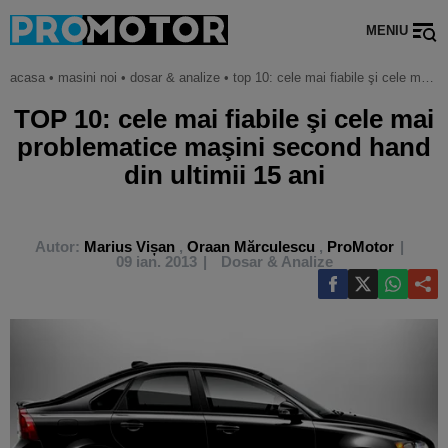
MENIU
acasa
•
masini noi
•
dosar & analize
•
top 10: cele mai fiabile şi cele mai problematice maşini second hand din ultimii 15 ani
TOP 10: cele mai fiabile şi cele mai
problematice maşini second hand
din ultimii 15 ani
Autor:
Marius Vișan
,
Oraan Mărculescu
,
ProMotor
09 ian. 2013
Dosar & Analize