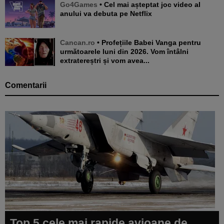
Go4Games
• Cel mai așteptat joc video al
anului va debuta pe Netflix
Cancan.ro
• Profețiile Babei Vanga pentru
următoarele luni din 2026. Vom întâlni
extratereștri și vom avea...
Comentarii
Top 5 cele mai rapide avioane de