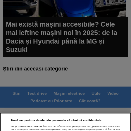
Mai există mașini accesibile? Cele
mai ieftine mașini noi în 2025: de la
Dacia și Hyundai până la MG și
Suzuki
Știri din aceeași categorie
Știri
Test drive
Mașini electrice
Utile
Video
Podcast cu Prioritate
Cât costă?
Termeni si conditii
Politica de confidentialitate
Nouă ne pasă ca datele tale personale să rămână confidențiale
Politica de cookies
Echipa editorială
Contact
Noi și partenerii noștri
1019
stocăm și/sau accesăm informații pe dispozitivul dvs., precum identificatorii cookie
Modifică Setările
unici pentru prelucrarea datelor cu caracter personal. Puteți accepta sau gestiona preferințele dvs. făcând clic mai