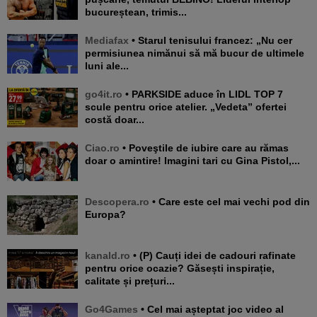
bucureștean, trimis...
Mediafax
• Starul tenisului francez: „Nu cer
permisiunea nimănui să mă bucur de ultimele
luni ale...
go4it.ro
• PARKSIDE aduce în LIDL TOP 7
scule pentru orice atelier. „Vedeta” ofertei
costă doar...
Ciao.ro
• Poveştile de iubire care au rămas
doar o amintire! Imagini tari cu Gina Pistol,...
Descopera.ro
• Care este cel mai vechi pod din
Europa?
kanald.ro
• (P) Cauți idei de cadouri rafinate
pentru orice ocazie? Găsești inspirație,
calitate și prețuri...
Go4Games
• Cel mai așteptat joc video al