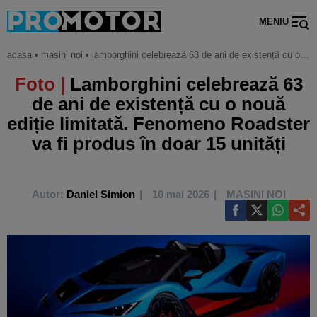
MENIU
acasa
•
masini noi
•
lamborghini celebrează 63 de ani de existență cu o nouă ediție limitată. fenomeno roadster va fi produs în doar 15 unități
Foto |
Lamborghini celebrează 63
de ani de existență cu o nouă
ediție limitată. Fenomeno Roadster
va fi produs în doar 15 unități
Autor:
Daniel Simion
10 mai 2026
MASINI NOI