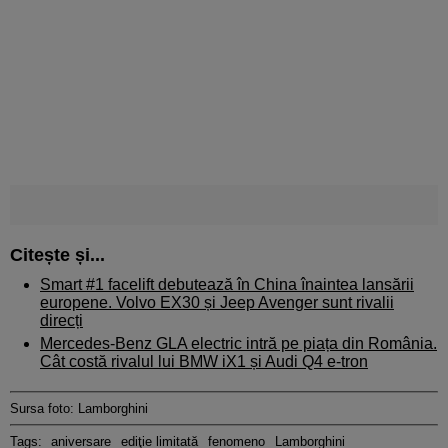
Citește și...
Smart #1 facelift debutează în China înaintea lansării
europene. Volvo EX30 și Jeep Avenger sunt rivalii
direcți
Mercedes-Benz GLA electric intră pe piața din România.
Cât costă rivalul lui BMW iX1 și Audi Q4 e-tron
Sursa foto: Lamborghini
Tags:
aniversare
ediţie limitată
fenomeno
Lamborghini