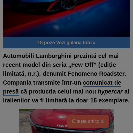
18 poze
Vezi galeria foto »
Automobili Lamborghini prezintă cel mai
recent model din seria „Few Off” (ediție
limitată, n.r.), denumit Fenomeno Roadster.
Compania transmite într-un
comunicat de
presă
că producția celui mai nou
hypercar
al
italienilor va fi limitată la doar 15 exemplare.
Citește articolul