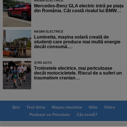
MAȘINI ELECTRICE
Mercedes-Benz GLA electric intră pe piața
din România. Cât costă rivalul lui BMW…
MAȘINI ELECTRICE
Luminetta, mașina solară creată de
studenți care produce mai multă energie
decât consumă.…
ȘTIRI AUTO
Trotinetele electrice, mai periculoase
decât motocicletele. Riscul de a suferi un
traumatism cranian…
Știri
Test drive
Mașini electrice
Utile
Video
Podcast cu Prioritate
Cât costă?