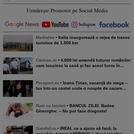
Urmărește Promotor pe Social Media
Mediafax
• Italia inaugurează o rețea de trasee
turistice de 1.500 km
Cancan.ro
• 4.000 lei amendă tuturor românilor
care locuiesc la casă și fac acest lucru în...
Prosport.ro
• Ioana Țiriac, vacanță de mega –
lux într-un castel unde o noapte de cazare...
Razi cu lacrimi
• BANCUL ZILEI. Badea
Gheorghe: – Nu pot face dragoste!
Gandul.ro
• IREAL ce a ajuns să facă, la
pușcărie, temutul BEBINO! Liderul interlop