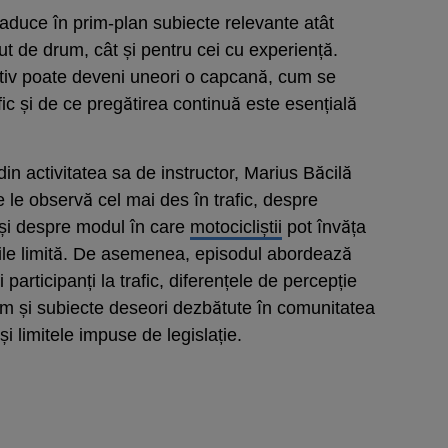
duce în prim-plan subiecte relevante atât
eput de drum, cât și pentru cei cu experiență.
nativ poate deveni uneori o capcană, cum se
fic și de ce pregătirea continuă este esențială
n activitatea sa de instructor, Marius Băcilă
 le observă cel mai des în trafic, despre
r și despre modul în care
motocicliștii
pot învăța
țiile limită. De asemenea, episodul abordează
ți participanți la trafic, diferențele de percepție
ecum și subiecte deseori dezbătute în comunitatea
 și limitele impuse de legislație.