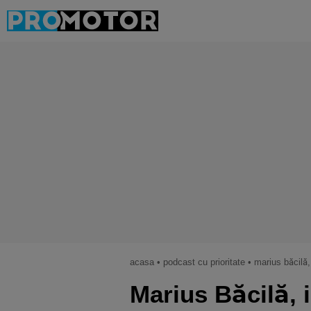
acasa
•
podcast cu prioritate
•
marius băcilă, invitat la „p
Marius Băcilă, 