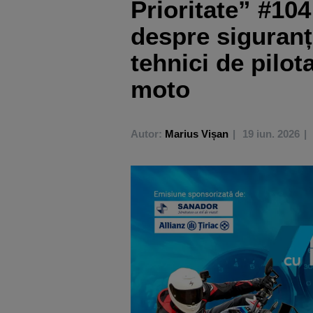
Prioritate” #104
despre siguranț
tehnici de pilot
moto
Autor:
Marius Vișan
19 iun. 2026