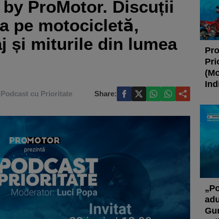
 by ProMotor. Discuții
a pe motocicletă,
aj și miturile din lumea
Pro
Pri
(Mo
Ind
Podcast cu Prioritate
Share:
„Po
adu
Gur