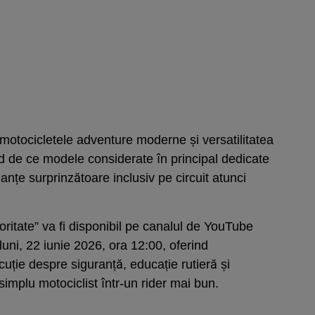
e motocicletele adventure moderne și versatilitatea
d de ce modele considerate în principal dedicate
manțe surprinzătoare inclusiv pe circuit atunci
ritate” va fi disponibil pe canalul de YouTube
ni, 22 iunie 2026, ora 12:00, oferind
cuție despre siguranță, educație rutieră și
implu motociclist într-un rider mai bun.