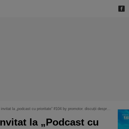
odcast cu prioritate” #104 by promotor. discuții despre siguranța pe motocicletă, tehnici de pilotaj și miturile din lumea moto
invitat la „Podcast cu