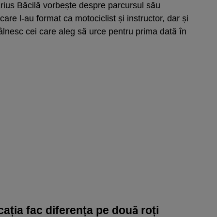
arius Băcilă vorbește despre parcursul său
are l-au format ca motociclist și instructor, dar și
âlnesc cei care aleg să urce pentru prima dată în
ația fac diferența pe două roți