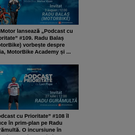
Motor lansează „Podcast cu
oritate” #109. Radu Balaș
torBike) vorbește despre
ia, MotorBike Academy și ...
dcast cu Prioritate” #108 îl
ce în prim-plan pe Radu
ămultă. O incursiune în