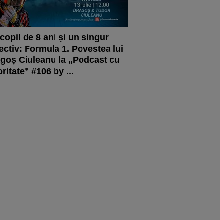
copil de 8 ani și un singur
ectiv: Formula 1. Povestea lui
goș Ciuleanu la „Podcast cu
oritate” #106 by ...