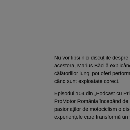
Nu vor lipsi nici discuțiile despr
acestora, Marius Băcilă explicân
călătoriilor lungi pot oferi perfor
când sunt exploatate corect.
Episodul 104 din „Podcast cu Prio
ProMotor România începând de lu
pasionaților de motociclism o dis
experiențele care transformă un s