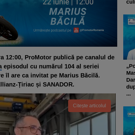
cul
ora 12:00, ProMotor publică pe canalul de
a
episodul cu numărul 104 al seriei
„Po
Maș
e îl are ca invitat pe Marius Băcilă.
Dar
Allianz-Țiriac și SANADOR.
dup
...
Citește articolul