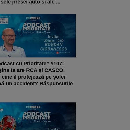
isele presei auto și ale ...
dcast cu Prioritate” #107:
ina ta are RCA și CASCO.
 cine îl protejează pe șofer
ă un accident? Răspunsurile