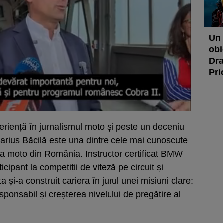
Un 
obi
Dra
Pri
riență în jurnalismul moto și peste un deceniu
, Marius Băcilă este una dintre cele mai cunoscute
ea moto din România. Instructor certificat BMW
ipant la competiții de viteză pe circuit și
și-a construit cariera în jurul unei misiuni clare:
sponsabil și creșterea nivelului de pregătire al