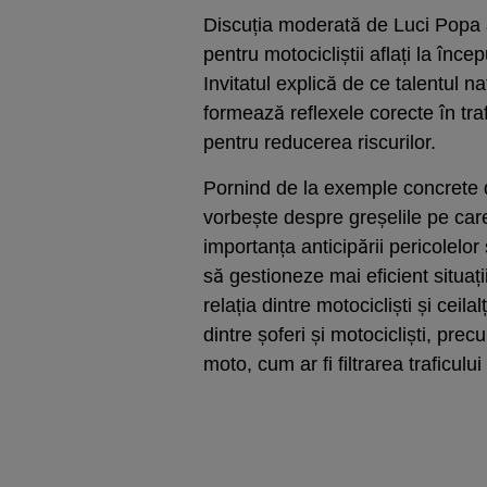
Discuția moderată de Luci Popa a
pentru motocicliștii aflați la înc
Invitatul explică de ce talentul 
formează reflexele corecte în tra
pentru reducerea riscurilor.
Pornind de la exemple concrete di
vorbește despre greșelile pe care
importanța anticipării pericolelo
să gestioneze mai eficient situa
relația dintre motocicliști și ceilal
dintre șoferi și motocicliști, pr
moto, cum ar fi filtrarea traficului