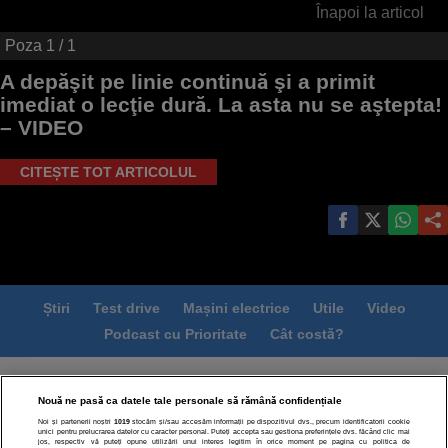
Înapoi la articol
Poza
1
/ 1
A depăşit pe linie continuă şi a primit
imediat o lecţie dură. La asta nu se aştepta!
– VIDEO
CITEȘTE TOT ARTICOLUL
Știri
Test drive
Mașini electrice
Utile
Video
Podcast cu Prioritate
Cât costă?
Termeni si conditii
Politica de confidentialitate
Nouă ne pasă ca datele tale personale să rămână confidențiale
Politica de cookies
Echipa editorială
Contact
Noi și partenerii noștri
1019
stocăm și/sau accesăm informații pe dispozitivul dvs., precum identificatorii cookie
Modifică Setările
unici pentru prelucrarea datelor cu caracter personal. Puteți accepta sau gestiona preferințele dvs. făcând clic mai
jos, respectiv vă puteți opune utilizării unui interes legitim în orice moment pe pagina cu politica de