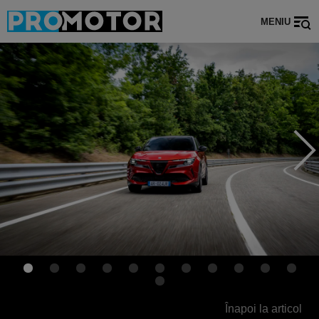
MENIU
Înapoi la articol