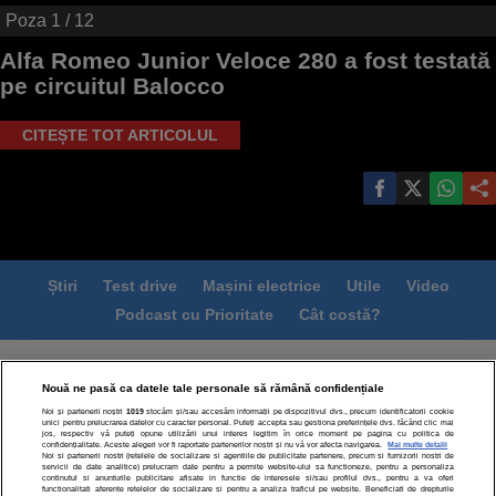
Poza
1
/ 12
Alfa Romeo Junior Veloce 280 a fost testată
pe circuitul Balocco
CITEȘTE TOT ARTICOLUL
Știri
Test drive
Mașini electrice
Utile
Video
Podcast cu Prioritate
Cât costă?
Termeni si conditii
Politica de confidentialitate
Nouă ne pasă ca datele tale personale să rămână confidențiale
Politica de cookies
Echipa editorială
Contact
Noi și partenerii noștri
1019
stocăm și/sau accesăm informații pe dispozitivul dvs., precum identificatorii cookie
Modifică Setările
unici pentru prelucrarea datelor cu caracter personal. Puteți accepta sau gestiona preferințele dvs. făcând clic mai
jos, respectiv vă puteți opune utilizării unui interes legitim în orice moment pe pagina cu politica de
confidențialitate. Aceste alegeri vor fi raportate partenerilor noștri și nu vă vor afecta navigarea.
Mai multe detalii
Noi si partenerii nostri (retelele de socializare si agentiile de publicitate partenere, precum si furnizorii nostri de
servicii de date analitice) prelucram date pentru a permite website-ului sa functioneze, pentru a personaliza
continutul si anunturile publicitare afisate in functie de interesele si/sau profilul dvs., pentru a va oferi
functionalitati aferente retelelor de socializare si pentru a analiza traficul pe website. Beneficiati de drepturile