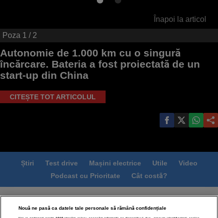
Înapoi la articol
Poza
1
/ 2
Autonomie de 1.000 km cu o singură
încărcare. Bateria a fost proiectată de un
start-up din China
CITEȘTE TOT ARTICOLUL
Știri
Test drive
Mașini electrice
Utile
Video
Podcast cu Prioritate
Cât costă?
Termeni si conditii
Politica de confidentialitate
Nouă ne pasă ca datele tale personale să rămână confidențiale
Politica de cookies
Echipa editorială
Contact