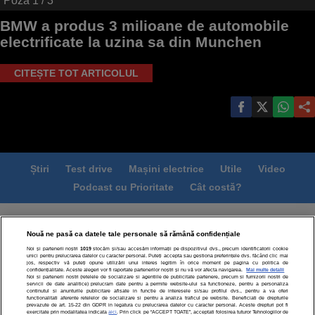
Poza
1
/ 3
BMW a produs 3 milioane de automobile
electrificate la uzina sa din Munchen
CITEȘTE TOT ARTICOLUL
Știri
Test drive
Mașini electrice
Utile
Video
Podcast cu Prioritate
Cât costă?
Termeni si conditii
Politica de confidentialitate
Nouă ne pasă ca datele tale personale să rămână confidențiale
Politica de cookies
Echipa editorială
Contact
Noi și partenerii noștri
1019
stocăm și/sau accesăm informații pe dispozitivul dvs., precum identificatorii cookie
Modifică Setările
unici pentru prelucrarea datelor cu caracter personal. Puteți accepta sau gestiona preferințele dvs. făcând clic mai
jos, respectiv vă puteți opune utilizării unui interes legitim în orice moment pe pagina cu politica de
confidențialitate. Aceste alegeri vor fi raportate partenerilor noștri și nu vă vor afecta navigarea.
Mai multe detalii
Noi si partenerii nostri (retelele de socializare si agentiile de publicitate partenere, precum si furnizorii nostri de
servicii de date analitice) prelucram date pentru a permite website-ului sa functioneze, pentru a personaliza
continutul si anunturile publicitare afisate in functie de interesele si/sau profilul dvs., pentru a va oferi
functionalitati aferente retelelor de socializare si pentru a analiza traficul pe website. Beneficiati de drepturile
prevazute de art. 15-22 din GDPR in legatura cu prelucrarea datelor cu caracter personal. Aceste drepturi pot fi
exercitate prin modalitatea indicata
aici
. Prin click pe “ACCEPT TOATE”, acceptati folosirea tuturor Tehnologiilor de