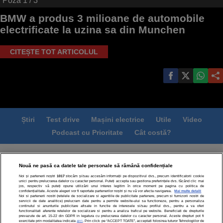
Poza
1
/ 3
BMW a produs 3 milioane de automobile
electrificate la uzina sa din Munchen
CITEȘTE TOT ARTICOLUL
Știri
Test drive
Mașini electrice
Utile
Video
Podcast cu Prioritate
Cât costă?
Termeni si conditii
Politica de confidentialitate
Nouă ne pasă ca datele tale personale să rămână confidențiale
Politica de cookies
Echipa editorială
Contact
Noi și partenerii noștri
1017
stocăm și/sau accesăm informații pe dispozitivul dvs., precum identificatorii cookie
Modifică Setările
unici pentru prelucrarea datelor cu caracter personal. Puteți accepta sau gestiona preferințele dvs. făcând clic mai
jos, respectiv vă puteți opune utilizării unui interes legitim în orice moment pe pagina cu politica de
confidențialitate. Aceste alegeri vor fi raportate partenerilor noștri și nu vă vor afecta navigarea.
Mai multe detalii
Noi si partenerii nostri (retelele de socializare si agentiile de publicitate partenere, precum si furnizorii nostri de
servicii de date analitice) prelucram date pentru a permite website-ului sa functioneze, pentru a personaliza
continutul si anunturile publicitare afisate in functie de interesele si/sau profilul dvs., pentru a va oferi
functionalitati aferente retelelor de socializare si pentru a analiza traficul pe website. Beneficiati de drepturile
prevazute de art. 15-22 din GDPR in legatura cu prelucrarea datelor cu caracter personal. Aceste drepturi pot fi
exercitate prin modalitatea indicata
aici
. Prin click pe “ACCEPT TOATE”, acceptati folosirea tuturor Tehnologiilor de