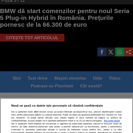
Poza
3
/ 11
BMW dă start comenzilor pentru noul Seria
5 Plug-in Hybrid în România. Prețurile
pornesc de la 66.300 de euro
CITEȘTE TOT ARTICOLUL
Știri
Test drive
Mașini electrice
Utile
Video
Podcast cu Prioritate
Cât costă?
Termeni si conditii
Politica de confidentialitate
Nouă ne pasă ca datele tale personale să rămână confidențiale
Politica de cookies
Echipa editorială
Contact
Noi și partenerii noștri
1017
stocăm și/sau accesăm informații pe dispozitivul dvs., precum identificatorii cookie
Modifică Setările
unici pentru prelucrarea datelor cu caracter personal. Puteți accepta sau gestiona preferințele dvs. făcând clic mai
jos, respectiv vă puteți opune utilizării unui interes legitim în orice moment pe pagina cu politica de
confidențialitate. Aceste alegeri vor fi raportate partenerilor noștri și nu vă vor afecta navigarea.
Mai multe detalii
Noi si partenerii nostri (retelele de socializare si agentiile de publicitate partenere, precum si furnizorii nostri de
servicii de date analitice) prelucram date pentru a permite website-ului sa functioneze, pentru a personaliza
continutul si anunturile publicitare afisate in functie de interesele si/sau profilul dvs., pentru a va oferi
functionalitati aferente retelelor de socializare si pentru a analiza traficul pe website. Beneficiati de drepturile