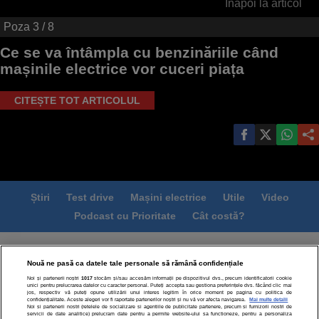
Înapoi la articol
Poza
3
/ 8
Ce se va întâmpla cu benzinăriile când
mașinile electrice vor cuceri piața
CITEȘTE TOT ARTICOLUL
Știri
Test drive
Mașini electrice
Utile
Video
Podcast cu Prioritate
Cât costă?
Termeni si conditii
Politica de confidentialitate
Nouă ne pasă ca datele tale personale să rămână confidențiale
Politica de cookies
Echipa editorială
Contact
Noi și partenerii noștri
1017
stocăm și/sau accesăm informații pe dispozitivul dvs., precum identificatorii cookie
Modifică Setările
unici pentru prelucrarea datelor cu caracter personal. Puteți accepta sau gestiona preferințele dvs. făcând clic mai
jos, respectiv vă puteți opune utilizării unui interes legitim în orice moment pe pagina cu politica de
confidențialitate. Aceste alegeri vor fi raportate partenerilor noștri și nu vă vor afecta navigarea.
Mai multe detalii
Noi si partenerii nostri (retelele de socializare si agentiile de publicitate partenere, precum si furnizorii nostri de
servicii de date analitice) prelucram date pentru a permite website-ului sa functioneze, pentru a personaliza