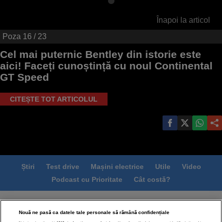
Înapoi la articol
Poza
16
/ 23
Cel mai puternic Bentley din istorie este
aici! Faceți cunoștință cu noul Continental
GT Speed
CITEȘTE TOT ARTICOLUL
Știri
Test drive
Mașini electrice
Utile
Video
Podcast cu Prioritate
Cât costă?
Termeni si conditii
Politica de confidentialitate
Nouă ne pasă ca datele tale personale să rămână confidențiale
Politica de cookies
Echipa editorială
Contact