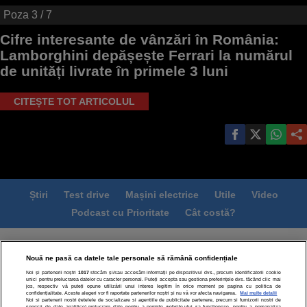
Poza
3
/ 7
Cifre interesante de vânzări în România:
Lamborghini depășește Ferrari la numărul
de unități livrate în primele 3 luni
CITEȘTE TOT ARTICOLUL
Știri
Test drive
Mașini electrice
Utile
Video
Podcast cu Prioritate
Cât costă?
Termeni si conditii
Politica de confidentialitate
Nouă ne pasă ca datele tale personale să rămână confidențiale
Politica de cookies
Echipa editorială
Contact
Noi și partenerii noștri
1017
stocăm și/sau accesăm informații pe dispozitivul dvs., precum identificatorii cookie
Modifică Setările
unici pentru prelucrarea datelor cu caracter personal. Puteți accepta sau gestiona preferințele dvs. făcând clic mai
jos, respectiv vă puteți opune utilizării unui interes legitim în orice moment pe pagina cu politica de
confidențialitate. Aceste alegeri vor fi raportate partenerilor noștri și nu vă vor afecta navigarea.
Mai multe detalii
Noi si partenerii nostri (retelele de socializare si agentiile de publicitate partenere, precum si furnizorii nostri de
servicii de date analitice) prelucram date pentru a permite website-ului sa functioneze, pentru a personaliza