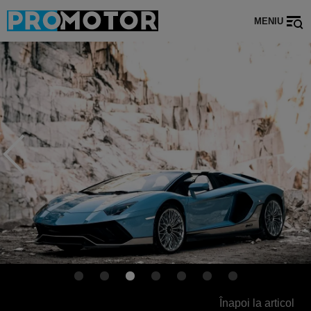
MENIU
Înapoi la articol