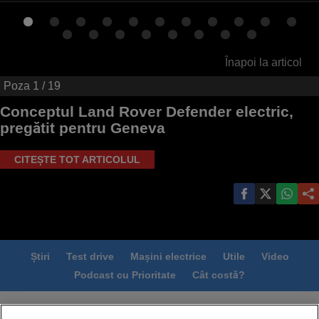
Înapoi la articol
Poza
1
/ 19
Conceptul Land Rover Defender electric,
pregătit pentru Geneva
CITEȘTE TOT ARTICOLUL
Știri
Test drive
Mașini electrice
Utile
Video
Podcast cu Prioritate
Cât costă?
Termeni si conditii
Politica de confidentialitate