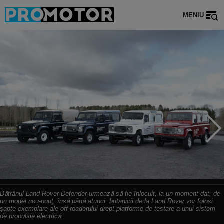
MENIU
Bătrânul Land Rover Defender urmează să fie înlocuit, la un moment dat, de
un model nou-nouţ, însă până atunci, britanicii de la Land Rover vor folosi
şapte exemplare ale off-roaderului drept platforme de testare a unui sistem
de propulsie electrică.