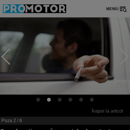
MENIU
Înapoi la articol
Poza
2
/ 6