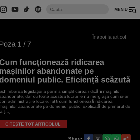
MENIU
Înapoi la articol
Poza
1
/ 7
Cum funcționează ridicarea
mașinilor abandonate pe
domeniul public. Eficiență scăzută
Schimbarea legislației a permis simplificarea ridicării mașinilor
abandonate, dar cu toate acestea lucrurile nu merg așa cum și-ar
dori administrațiile locale. Iată cum funcționează ridicarea
mașinilor abandonate pe domeniul public, explicată de primarul de
la […]
CITEȘTE TOT ARTICOLUL
Share: