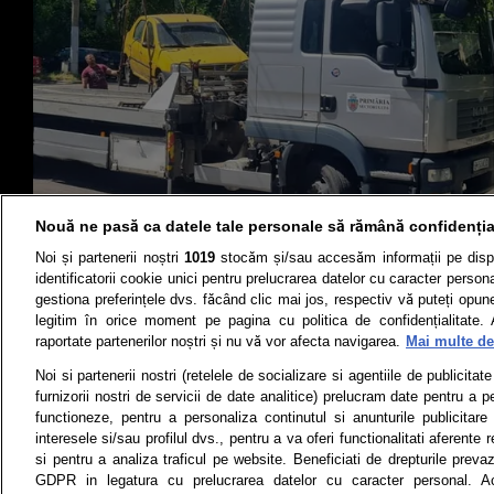
Nouă ne pasă ca datele tale personale să rămână confidenția
Noi și partenerii noștri
1019
stocăm și/sau accesăm informații pe disp
identificatorii cookie unici pentru prelucrarea datelor cu caracter person
gestiona preferințele dvs. făcând clic mai jos, respectiv vă puteți opune 
Știri
Test drive
legitim în orice moment pe pagina cu politica de confidențialitate. 
raportate partenerilor noștri și nu vă vor afecta navigarea.
Mai multe det
Termeni si conditii
Politica de 
Noi si partenerii nostri (retelele de socializare si agentiile de publicita
furnizorii nostri de servicii de date analitice) prelucram date pentru a p
functioneze, pentru a personaliza continutul si anunturile publicitare
interesele si/sau profilul dvs., pentru a va oferi functionalitati aferente r
Toate drepturile rezervate | Citarea 
si pentru a analiza traficul pe website. Beneficiati de drepturile preva
monitorizare) nu poate
GDPR in legatura cu prelucrarea datelor cu caracter personal. Ac