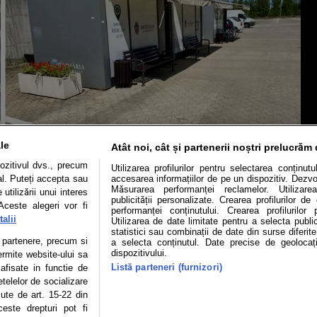
le
Atât noi, cât și partenerii noștri prelucrăm 
ozitivul dvs., precum
Utilizarea profilurilor pentru selectarea conținut
al. Puteți accepta sau
accesarea informațiilor de pe un dispozitiv. Dezvol
Măsurarea performanței reclamelor. Utilizarea
utilizării unui interes
publicității personalizate. Crearea profilurilor d
Mașini electrice
Utile
Video
Podcast cu Prior
Aceste alegeri vor fi
performanței conținutului. Crearea profilurilor 
alii
Utilizarea de date limitate pentru a selecta public
confidentialitate
Politica de cookies
Echipa editorială
statistici sau combinații de date din surse diferite
te partenere, precum si
a selecta conținutul. Date precise de geolocați
dispozitivului.
ermite website-ului sa
Listă parteneri (furnizori)
 afisate in functie de
etelelor de socializare
se poate face în limita a 250 de semne. Nicio instituţie sau persoană (sit
zute de art. 15-22 din
 reproduce integral scrierile publicistice purtătoare de Drepturi de Aut
este drepturi pot fi