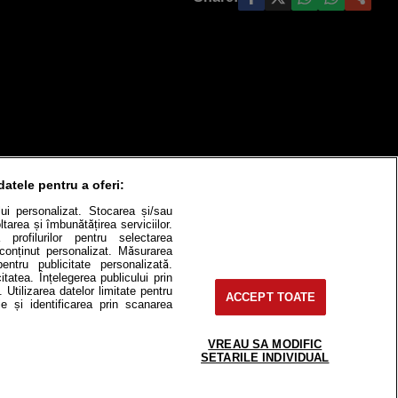
datele pentru a oferi:
ului personalizat. Stocarea și/sau
tarea și îmbunătățirea serviciilor.
 profilurilor pentru selectarea
e conținut personalizat. Măsurarea
itate
Cât costă?
pentru publicitate personalizată.
itatea. Înțelegerea publicului prin
Contact
Modifică Setările
. Utilizarea datelor limitate pentru
ACCEPT TOATE
e și identificarea prin scanarea
VREAU SA MODIFIC
SETARILE INDIVIDUAL
e-uri, instituţii mass-media, firme de
or fără acordul nostru.