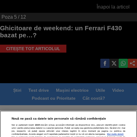
Înapoi la articol
Poza
5
/ 12
Ghicitoare de weekend: un Ferrari F430
bazat pe…?
CITEȘTE TOT ARTICOLUL
Știri
Test drive
Mașini electrice
Utile
Video
Podcast cu Prioritate
Cât costă?
Termeni si conditii
Politica de confidentialitate
Nouă ne pasă ca datele tale personale să rămână confidențiale
Politica de cookies
Echipa editorială
Contact
Noi și partenerii noștri
1019
stocăm și/sau accesăm informații pe dispozitivul dvs., precum identificatorii cookie
Modifică Setările
unici pentru prelucrarea datelor cu caracter personal. Puteți accepta sau gestiona preferințele dvs. făcând clic mai
jos, respectiv vă puteți opune utilizării unui interes legitim în orice moment pe pagina cu politica de
confidențialitate. Aceste alegeri vor fi raportate partenerilor noștri și nu vă vor afecta navigarea.
Mai multe detalii