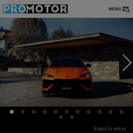
MENIU
Înapoi la articol