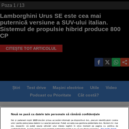
Poza
1
/ 13
Lamborghini Urus SE este cea mai
puternică versiune a SUV-ului italian.
Sistemul de propulsie hibrid produce 800
CP
CITEȘTE TOT ARTICOLUL
Știri
Test drive
Mașini electrice
Utile
Video
Podcast cu Prioritate
Cât costă?
Termeni si conditii
Politica de confidentialitate
Nouă ne pasă ca datele tale personale să rămână confidențiale
Politica de cookies
Echipa editorială
Contact
Noi și partenerii noștri
1019
stocăm și/sau accesăm informații pe dispozitivul dvs., precum identificatorii cookie
Modifică Setările
unici pentru prelucrarea datelor cu caracter personal. Puteți accepta sau gestiona preferințele dvs. făcând clic mai
jos, respectiv vă puteți opune utilizării unui interes legitim în orice moment pe pagina cu politica de
confidențialitate. Aceste alegeri vor fi raportate partenerilor noștri și nu vă vor afecta navigarea.
Mai multe detalii