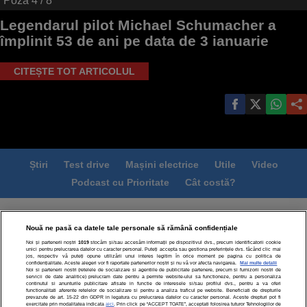
Poza
4
/ 8
Legendarul pilot Michael Schumacher a
împlinit 53 de ani pe data de 3 ianuarie
CITEȘTE TOT ARTICOLUL
Știri
Test drive
Mașini electrice
Utile
Video
Podcast cu Prioritate
Cât costă?
Termeni si conditii
Politica de confidentialitate
Nouă ne pasă ca datele tale personale să rămână confidențiale
Politica de cookies
Echipa editorială
Contact
Noi și partenerii noștri
1019
stocăm și/sau accesăm informații pe dispozitivul dvs., precum identificatorii cookie
Modifică Setările
unici pentru prelucrarea datelor cu caracter personal. Puteți accepta sau gestiona preferințele dvs. făcând clic mai
jos, respectiv vă puteți opune utilizării unui interes legitim în orice moment pe pagina cu politica de
confidențialitate. Aceste alegeri vor fi raportate partenerilor noștri și nu vă vor afecta navigarea.
Mai multe detalii
Noi si partenerii nostri (retelele de socializare si agentiile de publicitate partenere, precum si furnizorii nostri de
servicii de date analitice) prelucram date pentru a permite website-ului sa functioneze, pentru a personaliza
continutul si anunturile publicitare afisate in functie de interesele si/sau profilul dvs., pentru a va oferi
functionalitati aferente retelelor de socializare si pentru a analiza traficul pe website. Beneficiati de drepturile
prevazute de art. 15-22 din GDPR in legatura cu prelucrarea datelor cu caracter personal. Aceste drepturi pot fi
exercitate prin modalitatea indicata
aici
. Prin click pe “ACCEPT TOATE”, acceptati folosirea tuturor Tehnologiilor de