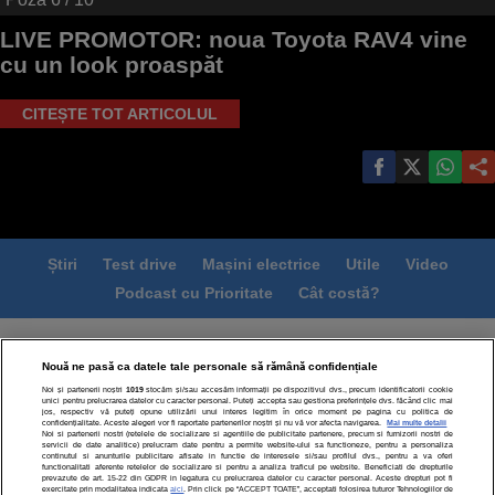
LIVE PROMOTOR: noua Toyota RAV4 vine
cu un look proaspăt
CITEȘTE TOT ARTICOLUL
Știri
Test drive
Mașini electrice
Utile
Video
Podcast cu Prioritate
Cât costă?
Termeni si conditii
Politica de confidentialitate
Nouă ne pasă ca datele tale personale să rămână confidențiale
Politica de cookies
Echipa editorială
Contact
Noi și partenerii noștri
1019
stocăm și/sau accesăm informații pe dispozitivul dvs., precum identificatorii cookie
Modifică Setările
unici pentru prelucrarea datelor cu caracter personal. Puteți accepta sau gestiona preferințele dvs. făcând clic mai
jos, respectiv vă puteți opune utilizării unui interes legitim în orice moment pe pagina cu politica de
confidențialitate. Aceste alegeri vor fi raportate partenerilor noștri și nu vă vor afecta navigarea.
Mai multe detalii
Noi si partenerii nostri (retelele de socializare si agentiile de publicitate partenere, precum si furnizorii nostri de
servicii de date analitice) prelucram date pentru a permite website-ului sa functioneze, pentru a personaliza
continutul si anunturile publicitare afisate in functie de interesele si/sau profilul dvs., pentru a va oferi
functionalitati aferente retelelor de socializare si pentru a analiza traficul pe website. Beneficiati de drepturile
prevazute de art. 15-22 din GDPR in legatura cu prelucrarea datelor cu caracter personal. Aceste drepturi pot fi
exercitate prin modalitatea indicata
aici
. Prin click pe “ACCEPT TOATE”, acceptati folosirea tuturor Tehnologiilor de