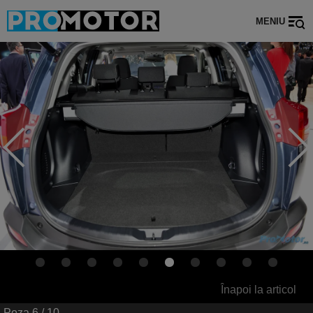
MENIU
Înapoi la articol
Poza
6
/ 10