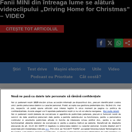
Fanii MINI din întreaga lume se alătură
videoclipului „Driving Home for Christmas”
– VIDEO
CITEȘTE TOT ARTICOLUL
Știri
Test drive
Mașini electrice
Utile
Video
Podcast cu Prioritate
Cât costă?
Termeni si conditii
Politica de confidentialitate
Nouă ne pasă ca datele tale personale să rămână confidențiale
Politica de cookies
Echipa editorială
Contact
Noi și partenerii noștri
1019
stocăm și/sau accesăm informații pe dispozitivul dvs., precum identificatorii cookie
Modifică Setările
unici pentru prelucrarea datelor cu caracter personal. Puteți accepta sau gestiona preferințele dvs. făcând clic mai
jos, respectiv vă puteți opune utilizării unui interes legitim în orice moment pe pagina cu politica de
confidențialitate. Aceste alegeri vor fi raportate partenerilor noștri și nu vă vor afecta navigarea.
Mai multe detalii
Noi si partenerii nostri (retelele de socializare si agentiile de publicitate partenere, precum si furnizorii nostri de
servicii de date analitice) prelucram date pentru a permite website-ului sa functioneze, pentru a personaliza
continutul si anunturile publicitare afisate in functie de interesele si/sau profilul dvs., pentru a va oferi
functionalitati aferente retelelor de socializare si pentru a analiza traficul pe website. Beneficiati de drepturile
prevazute de art. 15-22 din GDPR in legatura cu prelucrarea datelor cu caracter personal. Aceste drepturi pot fi
exercitate prin modalitatea indicata
aici
. Prin click pe “ACCEPT TOATE”, acceptati folosirea tuturor Tehnologiilor de
tip Cookie, care implica inclusiv acceptul dvs. cu privire la stocarea/accesarea informatiilor de catre Vendor-ii cu