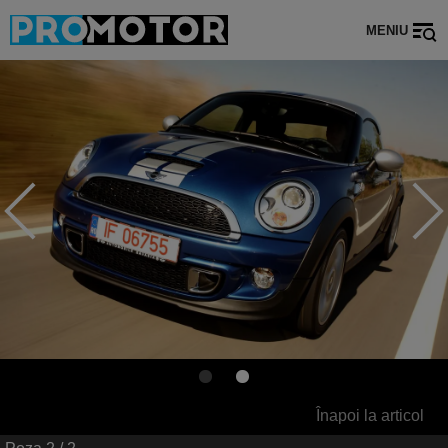
MENIU
Înapoi la articol