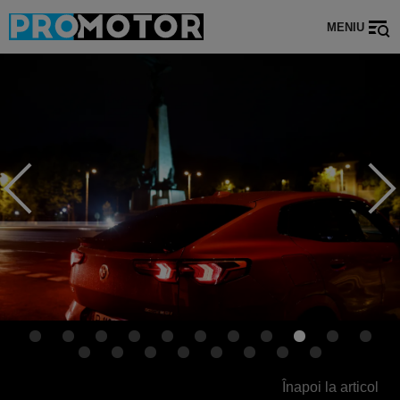
MENIU
Înapoi la articol