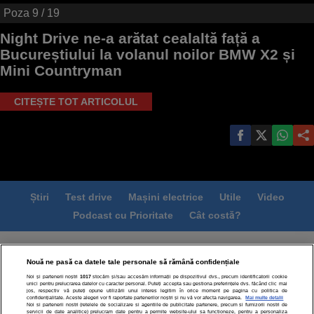
Poza
9
/ 19
Night Drive ne-a arătat cealaltă față a
Bucureștiului la volanul noilor BMW X2 și
Mini Countryman
CITEȘTE TOT ARTICOLUL
Știri
Test drive
Mașini electrice
Utile
Video
Podcast cu Prioritate
Cât costă?
Termeni si conditii
Politica de confidentialitate
Nouă ne pasă ca datele tale personale să rămână confidențiale
Politica de cookies
Echipa editorială
Contact
Noi și partenerii noștri
1017
stocăm și/sau accesăm informații pe dispozitivul dvs., precum identificatorii cookie
Modifică Setările
unici pentru prelucrarea datelor cu caracter personal. Puteți accepta sau gestiona preferințele dvs. făcând clic mai
jos, respectiv vă puteți opune utilizării unui interes legitim în orice moment pe pagina cu politica de
confidențialitate. Aceste alegeri vor fi raportate partenerilor noștri și nu vă vor afecta navigarea.
Mai multe detalii
Noi si partenerii nostri (retelele de socializare si agentiile de publicitate partenere, precum si furnizorii nostri de
servicii de date analitice) prelucram date pentru a permite website-ului sa functioneze, pentru a personaliza