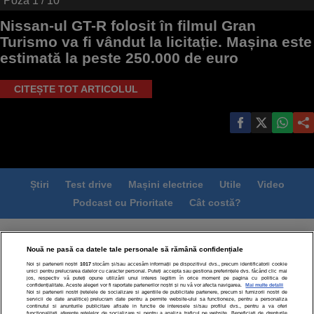
Poza
1
/ 10
Nissan-ul GT-R folosit în filmul Gran
Turismo va fi vândut la licitație. Mașina este
estimată la peste 250.000 de euro
CITEȘTE TOT ARTICOLUL
Știri
Test drive
Mașini electrice
Utile
Video
Podcast cu Prioritate
Cât costă?
Termeni si conditii
Politica de confidentialitate
Nouă ne pasă ca datele tale personale să rămână confidențiale
Politica de cookies
Echipa editorială
Contact
Noi și partenerii noștri
1017
stocăm și/sau accesăm informații pe dispozitivul dvs., precum identificatorii cookie
Modifică Setările
unici pentru prelucrarea datelor cu caracter personal. Puteți accepta sau gestiona preferințele dvs. făcând clic mai
jos, respectiv vă puteți opune utilizării unui interes legitim în orice moment pe pagina cu politica de
confidențialitate. Aceste alegeri vor fi raportate partenerilor noștri și nu vă vor afecta navigarea.
Mai multe detalii
Noi si partenerii nostri (retelele de socializare si agentiile de publicitate partenere, precum si furnizorii nostri de
servicii de date analitice) prelucram date pentru a permite website-ului sa functioneze, pentru a personaliza
continutul si anunturile publicitare afisate in functie de interesele si/sau profilul dvs., pentru a va oferi
functionalitati aferente retelelor de socializare si pentru a analiza traficul pe website. Beneficiati de drepturile