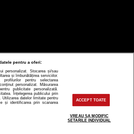
datele pentru a oferi:
ului personalizat. Stocarea și/sau
tarea și îmbunătățirea serviciilor.
 profilurilor pentru selectarea
e conținut personalizat. Măsurarea
itate
Cât costă?
pentru publicitate personalizată.
itatea. Înțelegerea publicului prin
. Utilizarea datelor limitate pentru
Contact
Modifică Setările
ACCEPT TOATE
e și identificarea prin scanarea
VREAU SA MODIFIC
SETARILE INDIVIDUAL
e-uri, instituţii mass-media, firme de
or fără acordul nostru.