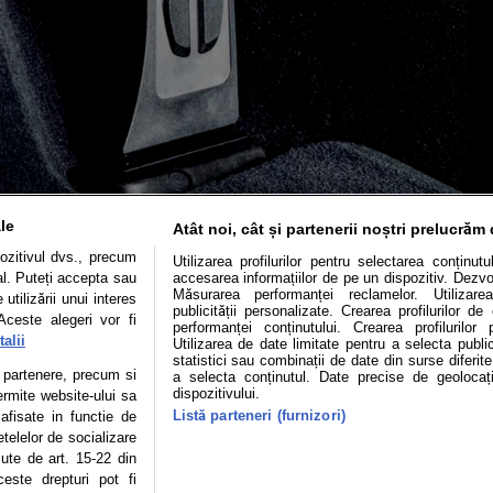
le
Atât noi, cât și partenerii noștri prelucrăm 
ozitivul dvs., precum
Utilizarea profilurilor pentru selectarea conținut
al. Puteți accepta sau
accesarea informațiilor de pe un dispozitiv. Dezvol
Măsurarea performanței reclamelor. Utilizarea
utilizării unui interes
publicității personalizate. Crearea profilurilor d
Aceste alegeri vor fi
Mașini electrice
Utile
Video
Podcast cu Prior
performanței conținutului. Crearea profilurilor 
alii
Utilizarea de date limitate pentru a selecta public
statistici sau combinații de date din surse diferite
confidentialitate
Politica de cookies
Echipa editorială
te partenere, precum si
a selecta conținutul. Date precise de geolocați
dispozitivului.
ermite website-ului sa
Listă parteneri (furnizori)
 afisate in functie de
etelelor de socializare
se poate face în limita a 250 de semne. Nicio instituţie sau persoană (sit
zute de art. 15-22 din
 reproduce integral scrierile publicistice purtătoare de Drepturi de Aut
este drepturi pot fi