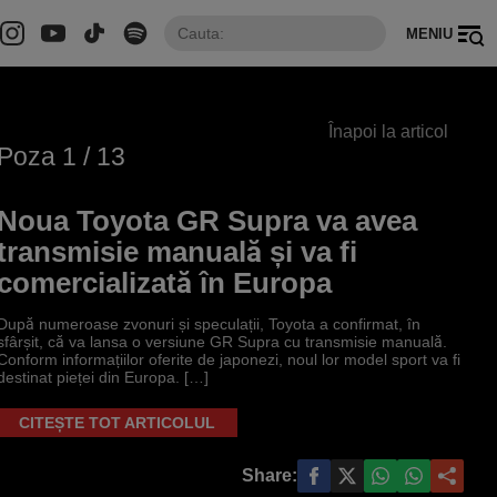
MENIU
Înapoi la articol
Poza
1
/ 13
Noua Toyota GR Supra va avea
transmisie manuală și va fi
comercializată în Europa
După numeroase zvonuri și speculații, Toyota a confirmat, în
sfârșit, că va lansa o versiune GR Supra cu transmisie manuală.
Conform informațiilor oferite de japonezi, noul lor model sport va fi
destinat pieței din Europa. […]
CITEȘTE TOT ARTICOLUL
Share: