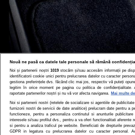
Nouă ne pasă ca datele tale personale să rămână confidenția
Noi și partenerii noștri
1019
stocăm și/sau accesăm informații pe disp
identificatorii cookie unici pentru prelucrarea datelor cu caracter person
gestiona preferințele dvs. făcând clic mai jos, respectiv vă puteți opune 
legitim în orice moment pe pagina cu politica de confidențialitate. 
Știri
Test drive
raportate partenerilor noștri și nu vă vor afecta navigarea.
Mai multe det
Termeni si conditii
Politica de 
Noi si partenerii nostri (retelele de socializare si agentiile de publicita
furnizorii nostri de servicii de date analitice) prelucram date pentru a p
functioneze, pentru a personaliza continutul si anunturile publicitare
interesele si/sau profilul dvs., pentru a va oferi functionalitati aferente r
Toate drepturile rezervate | Citarea 
si pentru a analiza traficul pe website. Beneficiati de drepturile preva
monitorizare) nu poate
GDPR in legatura cu prelucrarea datelor cu caracter personal. Ac