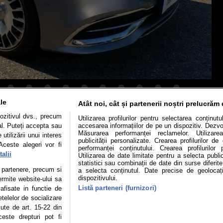
le
Atât noi, cât și partenerii noștri prelucrăm 
ozitivul dvs., precum
Utilizarea profilurilor pentru selectarea conținut
Mașini electrice
Utile
Video
Podcast cu Prior
al. Puteți accepta sau
accesarea informațiilor de pe un dispozitiv. Dezvol
Măsurarea performanței reclamelor. Utilizarea
utilizării unui interes
publicității personalizate. Crearea profilurilor d
confidentialitate
Politica de cookies
Echipa editorială
Aceste alegeri vor fi
performanței conținutului. Crearea profilurilor 
alii
Utilizarea de date limitate pentru a selecta public
statistici sau combinații de date din surse diferite
te partenere, precum si
a selecta conținutul. Date precise de geolocați
dispozitivului.
ermite website-ului sa
se poate face în limita a 250 de semne. Nicio instituţie sau persoană (sit
Listă parteneri (furnizori)
 afisate in functie de
 reproduce integral scrierile publicistice purtătoare de Drepturi de Aut
etelelor de socializare
zute de art. 15-22 din
 Adresa: București, Sos Fabrica de Glucoză, nr. 21, parter, sector
este drepturi pot fi