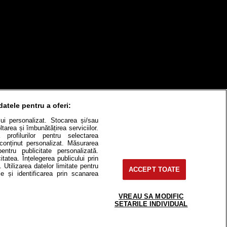
datele pentru a oferi:
ului personalizat. Stocarea și/sau
itate
Cât costă?
tarea și îmbunătățirea serviciilor.
 profilurilor pentru selectarea
e conținut personalizat. Măsurarea
Contact
Modifică Setările
pentru publicitate personalizată.
itatea. Înțelegerea publicului prin
. Utilizarea datelor limitate pentru
ACCEPT TOATE
e și identificarea prin scanarea
e-uri, instituţii mass-media, firme de
or fără acordul nostru.
VREAU SA MODIFIC
SETARILE INDIVIDUAL
 2, J2016000631407, CIF: RO35451445