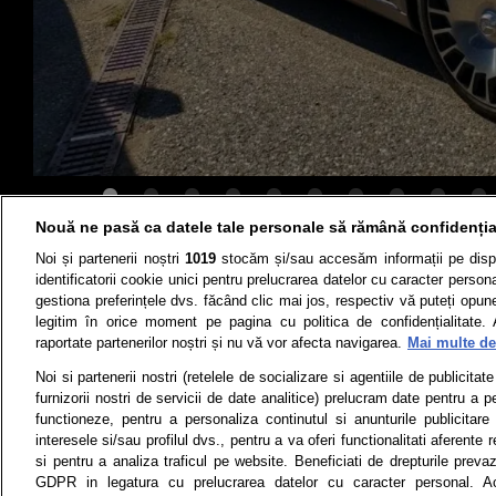
Nouă ne pasă ca datele tale personale să rămână confidenția
Noi și partenerii noștri
1019
stocăm și/sau accesăm informații pe disp
Știri
Test drive
identificatorii cookie unici pentru prelucrarea datelor cu caracter person
gestiona preferințele dvs. făcând clic mai jos, respectiv vă puteți opune 
Termeni si conditii
Politica de 
legitim în orice moment pe pagina cu politica de confidențialitate. 
raportate partenerilor noștri și nu vă vor afecta navigarea.
Mai multe det
Noi si partenerii nostri (retelele de socializare si agentiile de publicita
furnizorii nostri de servicii de date analitice) prelucram date pentru a p
Toate drepturile rezervate | Citarea 
functioneze, pentru a personaliza continutul si anunturile publicitare
monitorizare) nu poate
interesele si/sau profilul dvs., pentru a va oferi functionalitati aferente r
si pentru a analiza traficul pe website. Beneficiati de drepturile preva
© 2026 - ARC MEDIA PUBLISHING SRL,
GDPR in legatura cu prelucrarea datelor cu caracter personal. Ac