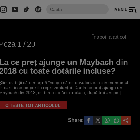
MENIU
Înapoi la articol
Poza
1
/ 20
La ce preț ajunge un Maybach din
2018 cu toate dotările incluse?
Știm cu toții că o mașină începe să se devalorizeze din momentul
în care iese pe porțile reprezentanței. Dar la ce preț ajunge un
Maybach din 2018, cu toate dotările incluse, după trei ani pe […]
CITEȘTE TOT ARTICOLUL
Share: