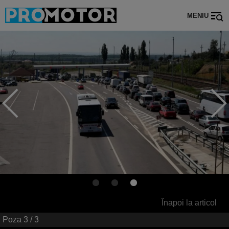
MENIU
Înapoi la articol
Poza
3
/ 3