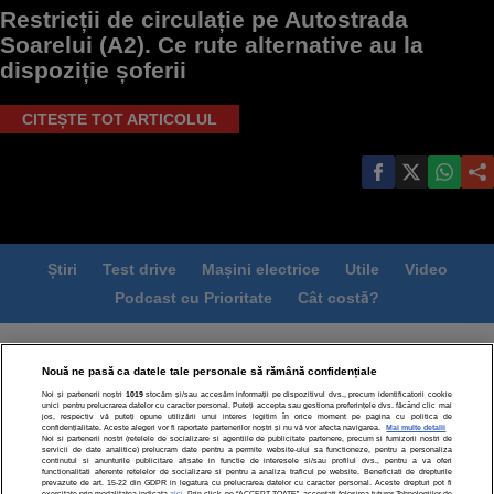
Restricții de circulație pe Autostrada
Soarelui (A2). Ce rute alternative au la
dispoziție șoferii
CITEȘTE TOT ARTICOLUL
Știri
Test drive
Mașini electrice
Utile
Video
Podcast cu Prioritate
Cât costă?
Termeni si conditii
Politica de confidentialitate
Nouă ne pasă ca datele tale personale să rămână confidențiale
Politica de cookies
Echipa editorială
Contact
Noi și partenerii noștri
1019
stocăm și/sau accesăm informații pe dispozitivul dvs., precum identificatorii cookie
Modifică Setările
unici pentru prelucrarea datelor cu caracter personal. Puteți accepta sau gestiona preferințele dvs. făcând clic mai
jos, respectiv vă puteți opune utilizării unui interes legitim în orice moment pe pagina cu politica de
confidențialitate. Aceste alegeri vor fi raportate partenerilor noștri și nu vă vor afecta navigarea.
Mai multe detalii
Noi si partenerii nostri (retelele de socializare si agentiile de publicitate partenere, precum si furnizorii nostri de
servicii de date analitice) prelucram date pentru a permite website-ului sa functioneze, pentru a personaliza
continutul si anunturile publicitare afisate in functie de interesele si/sau profilul dvs., pentru a va oferi
functionalitati aferente retelelor de socializare si pentru a analiza traficul pe website. Beneficiati de drepturile
prevazute de art. 15-22 din GDPR in legatura cu prelucrarea datelor cu caracter personal. Aceste drepturi pot fi
exercitate prin modalitatea indicata
aici
. Prin click pe “ACCEPT TOATE”, acceptati folosirea tuturor Tehnologiilor de