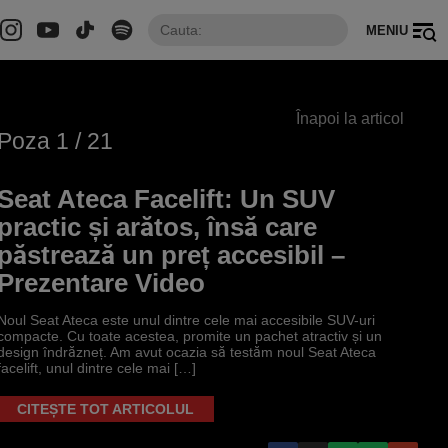
MENIU
Înapoi la articol
Poza
1
/ 21
Seat Ateca Facelift: Un SUV
practic și arătos, însă care
păstrează un preț accesibil –
Prezentare Video
Noul Seat Ateca este unul dintre cele mai accesibile SUV-uri
compacte. Cu toate acestea, promite un pachet atractiv și un
design îndrăzneț. Am avut ocazia să testăm noul Seat Ateca
facelift, unul dintre cele mai […]
CITEȘTE TOT ARTICOLUL