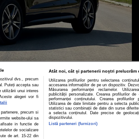
le
Atât noi, cât și partenerii noștri prelucrăm 
ozitivul dvs., precum
Utilizarea profilurilor pentru selectarea conținut
al. Puteți accepta sau
accesarea informațiilor de pe un dispozitiv. Dezvol
Măsurarea performanței reclamelor. Utilizarea
utilizării unui interes
publicității personalizate. Crearea profilurilor d
Aceste alegeri vor fi
performanței conținutului. Crearea profilurilor 
alii
Utilizarea de date limitate pentru a selecta public
statistici sau combinații de date din surse diferite
Mașini electrice
Utile
Video
Podcast cu Prior
te partenere, precum si
a selecta conținutul. Date precise de geolocați
dispozitivului.
ermite website-ului sa
Listă parteneri (furnizori)
confidentialitate
Politica de cookies
Echipa editorială
 afisate in functie de
etelelor de socializare
zute de art. 15-22 din