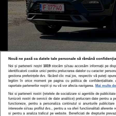
Nouă ne pasă ca datele tale personale să rămână confidenția
Noi și partenerii noștri
1019
stocăm și/sau accesăm informații pe disp
identificatorii cookie unici pentru prelucrarea datelor cu caracter person
gestiona preferințele dvs. făcând clic mai jos, respectiv vă puteți opune 
legitim în orice moment pe pagina cu politica de confidențialitate. 
raportate partenerilor noștri și nu vă vor afecta navigarea.
Mai multe det
Știri
Test drive
Noi si partenerii nostri (retelele de socializare si agentiile de publicita
furnizorii nostri de servicii de date analitice) prelucram date pentru a p
Termeni si conditii
Politica de 
functioneze, pentru a personaliza continutul si anunturile publicitare
interesele si/sau profilul dvs., pentru a va oferi functionalitati aferente r
si pentru a analiza traficul pe website. Beneficiati de drepturile preva