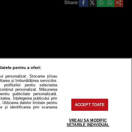
Share:
datele pentru a oferi:
ului personalizat. Stocarea și/sau
tarea și îmbunătățirea serviciilor.
 profilurilor pentru selectarea
e conținut personalizat. Măsurarea
pentru publicitate personalizată.
itatea. Înțelegerea publicului prin
. Utilizarea datelor limitate pentru
ACCEPT TOATE
itate
Cât costă?
e și identificarea prin scanarea
Contact
Modifică Setările
VREAU SA MODIFIC
SETARILE INDIVIDUAL