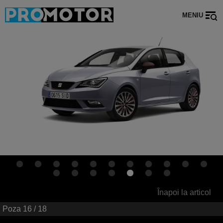
MENIU
Înapoi la articol
Poza
16
/ 18