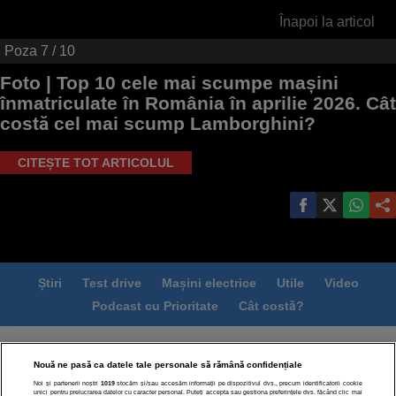
Înapoi la articol
Poza
7
/ 10
Foto |
Top 10 cele mai scumpe mașini
înmatriculate în România în aprilie 2026. Cât
costă cel mai scump Lamborghini?
CITEȘTE TOT ARTICOLUL
Știri
Test drive
Mașini electrice
Utile
Video
Podcast cu Prioritate
Cât costă?
Termeni si conditii
Politica de confidentialitate
Nouă ne pasă ca datele tale personale să rămână confidențiale
Politica de cookies
Echipa editorială
Contact
Noi și partenerii noștri
1019
stocăm și/sau accesăm informații pe dispozitivul dvs., precum identificatorii cookie
Modifică Setările
unici pentru prelucrarea datelor cu caracter personal. Puteți accepta sau gestiona preferințele dvs. făcând clic mai