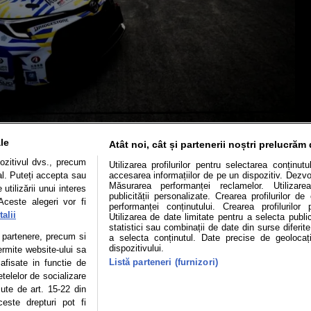
le
Atât noi, cât și partenerii noștri prelucrăm 
ozitivul dvs., precum
Utilizarea profilurilor pentru selectarea conținut
al. Puteți accepta sau
accesarea informațiilor de pe un dispozitiv. Dezvol
Măsurarea performanței reclamelor. Utilizarea
utilizării unui interes
publicității personalizate. Crearea profilurilor d
Aceste alegeri vor fi
Mașini electrice
Utile
Video
Podcast cu Prior
performanței conținutului. Crearea profilurilor 
alii
Utilizarea de date limitate pentru a selecta public
statistici sau combinații de date din surse diferite
confidentialitate
Politica de cookies
Echipa editorială
te partenere, precum si
a selecta conținutul. Date precise de geolocați
dispozitivului.
ermite website-ului sa
Listă parteneri (furnizori)
 afisate in functie de
etelelor de socializare
se poate face în limita a 250 de semne. Nicio instituţie sau persoană (sit
zute de art. 15-22 din
 reproduce integral scrierile publicistice purtătoare de Drepturi de Aut
este drepturi pot fi