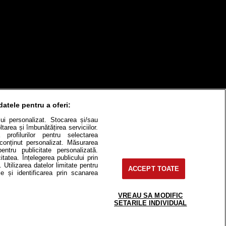
datele pentru a oferi:
ului personalizat. Stocarea și/sau
tarea și îmbunătățirea serviciilor.
 profilurilor pentru selectarea
e conținut personalizat. Măsurarea
itate
Cât costă?
pentru publicitate personalizată.
itatea. Înțelegerea publicului prin
. Utilizarea datelor limitate pentru
Contact
Modifică Setările
ACCEPT TOATE
e și identificarea prin scanarea
VREAU SA MODIFIC
SETARILE INDIVIDUAL
e-uri, instituţii mass-media, firme de
or fără acordul nostru.