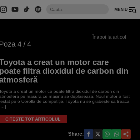
MENIU
Înapoi la articol
Poza
4
/ 4
Toyota a creat un motor care
poate filtra dioxidul de carbon din
atmosferă
Toyota a creat un motor ce poate filtra dioxidul de carbon din
atmosferă pe măsură ce mașina se deplasează. Noul motor a fost
testat pe o Corolla de competiție. Toyota nu se grăbește să treacă
[…]
CITEȘTE TOT ARTICOLUL
Share: