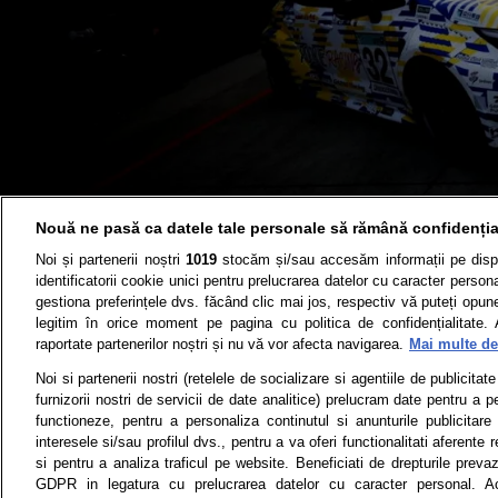
Nouă ne pasă ca datele tale personale să rămână confidenția
Noi și partenerii noștri
1019
stocăm și/sau accesăm informații pe disp
identificatorii cookie unici pentru prelucrarea datelor cu caracter person
gestiona preferințele dvs. făcând clic mai jos, respectiv vă puteți opune 
legitim în orice moment pe pagina cu politica de confidențialitate. 
Știri
Test drive
raportate partenerilor noștri și nu vă vor afecta navigarea.
Mai multe det
Termeni si conditii
Politica de 
Noi si partenerii nostri (retelele de socializare si agentiile de publicita
furnizorii nostri de servicii de date analitice) prelucram date pentru a p
functioneze, pentru a personaliza continutul si anunturile publicitare
interesele si/sau profilul dvs., pentru a va oferi functionalitati aferente r
Toate drepturile rezervate | Citarea 
si pentru a analiza traficul pe website. Beneficiati de drepturile preva
monitorizare) nu poate
GDPR in legatura cu prelucrarea datelor cu caracter personal. Ac