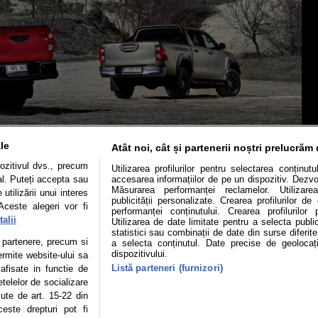
le
Atât noi, cât și partenerii noștri prelucrăm 
ozitivul dvs., precum
Utilizarea profilurilor pentru selectarea conținut
al. Puteți accepta sau
accesarea informațiilor de pe un dispozitiv. Dezvol
Măsurarea performanței reclamelor. Utilizarea
utilizării unui interes
publicității personalizate. Crearea profilurilor d
Aceste alegeri vor fi
Mașini electrice
Utile
Video
Podcast cu Prior
performanței conținutului. Crearea profilurilor 
alii
Utilizarea de date limitate pentru a selecta public
statistici sau combinații de date din surse diferite
confidentialitate
Politica de cookies
Echipa editorială
te partenere, precum si
a selecta conținutul. Date precise de geolocați
dispozitivului.
ermite website-ului sa
Listă parteneri (furnizori)
 afisate in functie de
etelelor de socializare
se poate face în limita a 250 de semne. Nicio instituţie sau persoană (sit
zute de art. 15-22 din
 reproduce integral scrierile publicistice purtătoare de Drepturi de Aut
este drepturi pot fi