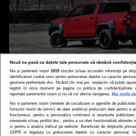
Nouă ne pasă ca datele tale personale să rămână confidenția
Noi și partenerii noștri
1019
stocăm și/sau accesăm informații pe disp
identificatorii cookie unici pentru prelucrarea datelor cu caracter person
gestiona preferințele dvs. făcând clic mai jos, respectiv vă puteți opune 
legitim în orice moment pe pagina cu politica de confidențialitate. 
Știri
Test drive
raportate partenerilor noștri și nu vă vor afecta navigarea.
Mai multe det
Termeni si conditii
Politica de 
Noi si partenerii nostri (retelele de socializare si agentiile de publicita
furnizorii nostri de servicii de date analitice) prelucram date pentru a p
functioneze, pentru a personaliza continutul si anunturile publicitare
interesele si/sau profilul dvs., pentru a va oferi functionalitati aferente r
Toate drepturile rezervate | Citarea 
si pentru a analiza traficul pe website. Beneficiati de drepturile preva
monitorizare) nu poate
GDPR in legatura cu prelucrarea datelor cu caracter personal. Ac