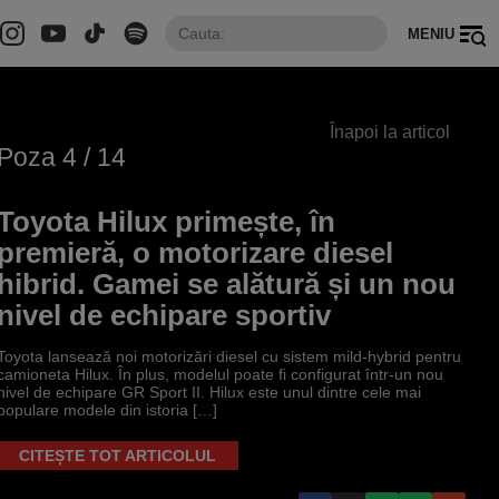
MENIU
Înapoi la articol
Poza
4
/ 14
Toyota Hilux primește, în
premieră, o motorizare diesel
hibrid. Gamei se alătură și un nou
nivel de echipare sportiv
Toyota lansează noi motorizări diesel cu sistem mild-hybrid pentru
camioneta Hilux. În plus, modelul poate fi configurat într-un nou
nivel de echipare GR Sport II. Hilux este unul dintre cele mai
populare modele din istoria […]
CITEȘTE TOT ARTICOLUL