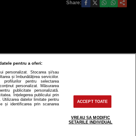
Share:
datele pentru a oferi:
ului personalizat. Stocarea și/sau
tarea și îmbunătățirea serviciilor.
 profilurilor pentru selectarea
e conținut personalizat. Măsurarea
itate
Cât costă?
pentru publicitate personalizată.
itatea. Înțelegerea publicului prin
. Utilizarea datelor limitate pentru
Contact
Modifică Setările
ACCEPT TOATE
e și identificarea prin scanarea
VREAU SA MODIFIC
SETARILE INDIVIDUAL
e-uri, instituţii mass-media, firme de
or fără acordul nostru.