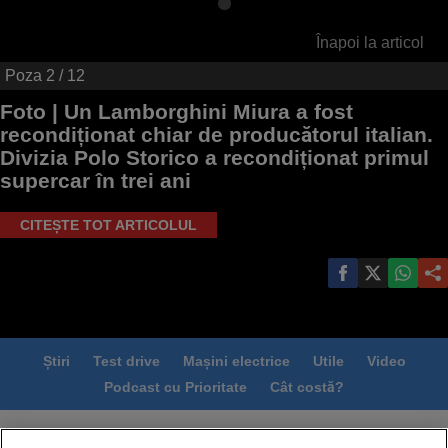
Înapoi la articol
Poza
2
/ 12
Foto |
Un Lamborghini Miura a fost
recondiționat chiar de producătorul italian.
Divizia Polo Storico a recondiționat primul
supercar în trei ani
CITEȘTE TOT ARTICOLUL
Știri
Test drive
Mașini electrice
Utile
Video
Podcast cu Prioritate
Cât costă?
Termeni si conditii
Politica de confidentialitate