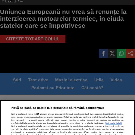
Poza
1
/ 4
Uniunea Europeană nu vrea să renunțe la
interzicerea motoarelor termice, în ciuda
statelor care se împotrivesc
CITEȘTE TOT ARTICOLUL
Știri
Test drive
Mașini electrice
Utile
Video
Podcast cu Prioritate
Cât costă?
Termeni si conditii
Politica de confidentialitate
Nouă ne pasă ca datele tale personale să rămână confidențiale
Politica de cookies
Echipa editorială
Contact
Noi și partenerii noștri
1019
stocăm și/sau accesăm informații pe dispozitivul dvs., precum identificatorii cookie
Modifică Setările
unici pentru prelucrarea datelor cu caracter personal. Puteți accepta sau gestiona preferințele dvs. făcând clic mai
jos, respectiv vă puteți opune utilizării unui interes legitim în orice moment pe pagina cu politica de
confidențialitate. Aceste alegeri vor fi raportate partenerilor noștri și nu vă vor afecta navigarea.
Mai multe detalii
Noi si partenerii nostri (retelele de socializare si agentiile de publicitate partenere, precum si furnizorii nostri de
servicii de date analitice) prelucram date pentru a permite website-ului sa functioneze, pentru a personaliza
continutul si anunturile publicitare afisate in functie de interesele si/sau profilul dvs., pentru a va oferi